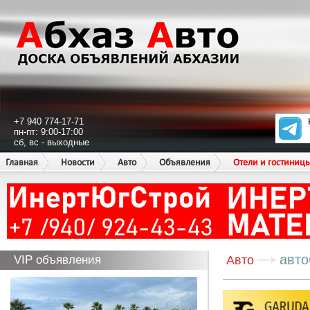
+7 940 774-17-71
пн-пт: 9:00-17:00
сб, вс - выходные
Главная
Новости
Авто
Объявления
Отели и гостиниц
авто
VIP объявления
Авто