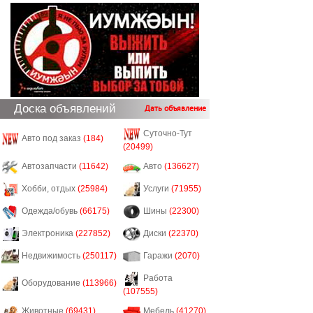
Доска объявлений
Дать объявление
Суточно-Тут
Авто под заказ
(184)
(20499)
Автозапчасти
(11642)
Авто
(136627)
Хобби, отдых
(25984)
Услуги
(71955)
Одежда/обувь
(66175)
Шины
(22300)
Электроника
(227852)
Диски
(22370)
Недвижимость
(250117)
Гаражи
(2070)
Работа
Оборудование
(113966)
(107555)
Животные
(69431)
Мебель
(41270)