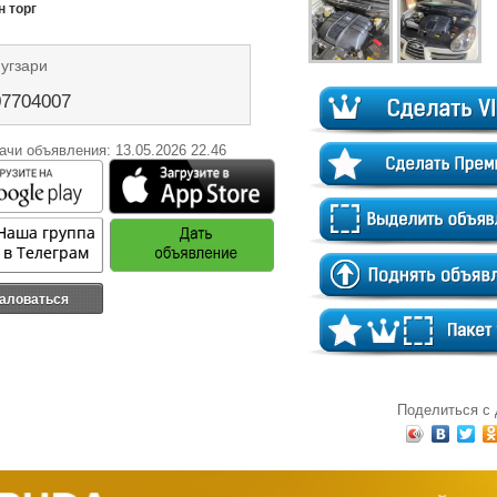
 торг
угзари
07704007
ачи объявления: 13.05.2026 22.46
аловаться
Поделиться с