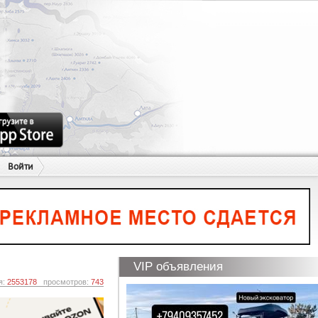
Войти
VIP объявления
я:
2553178
просмотров:
743