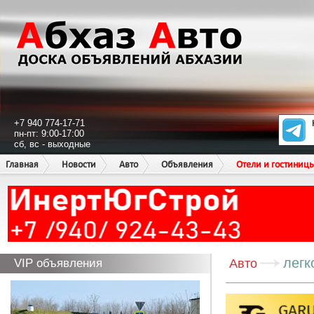
+7 940 774-17-71
пн-пт: 9:00-17:00
сб, вс - выходные
Главная
Новости
Авто
Объявления
Отели и гостиниц
легк
VIP объявления
Авто