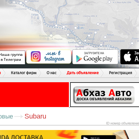
ы
Каталог фирм
О нас
Дать объявление
Регистрация
Subaru
овые
ID номер объявлени