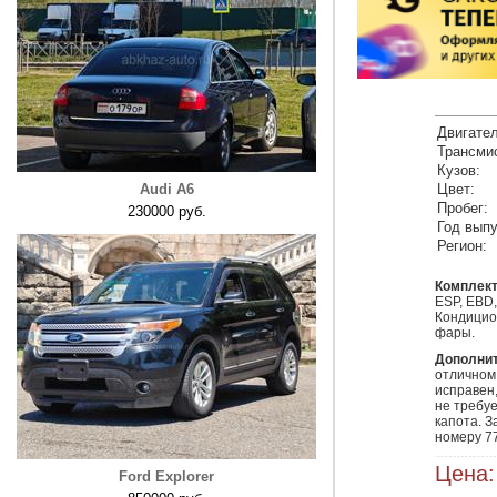
Двигател
Трансми
Кузов:
Audi A6
Цвет:
Пробег:
230000 руб.
Год выпу
Регион:
Комплект
ESP, EBD
Кондицио
фары.
Дополни
отличном 
исправен,
не требуе
капота. 
номеру 7
Цена:
Ford Explorer