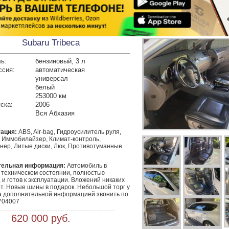
Subaru Tribeca
ь:
бензиновый, 3 л
ссия:
автоматическая
универсал
белый
253000 км
ска:
2006
Вся Абхазия
ация:
ABS, Air-bag, Гидроусилитель руля,
, Иммобилайзер, Климат-контроль,
нер, Литые диски, Люк, Противотуманные
тельная информация:
 Автомобиль в 
техническом состоянии, полностью 
 и готов к эксплуатации. Вложений никаких 
т. Новые шины в подарок. Небольшой торг у 
За дополнительной информацией звонить по 
704007
 620 000 руб.