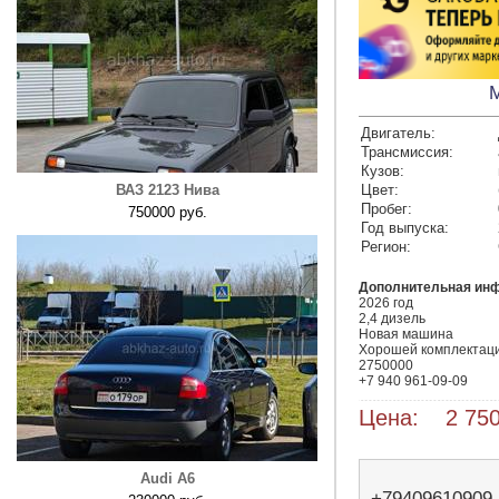
M
Двигатель:
Трансмиссия:
Кузов:
ВАЗ 2123 Нива
Цвет:
Пробег:
750000 руб.
Год выпуска:
Регион:
Дополнительная ин
2026 год

2,4 дизель

Новая машина

Хорошей комплектаци
2750000

+7 940 961-09-09
Цена: 2 750
Audi A6
+79409610909