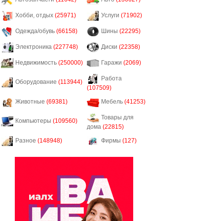
Хобби, отдых
(25971)
Услуги
(71902)
Одежда/обувь
(66158)
Шины
(22295)
Электроника
(227748)
Диски
(22358)
Недвижимость
(250000)
Гаражи
(2069)
Работа
Оборудование
(113944)
(107509)
Животные
(69381)
Мебель
(41253)
Товары для
Компьютеры
(109560)
дома
(22815)
Разное
(148948)
Фирмы
(127)