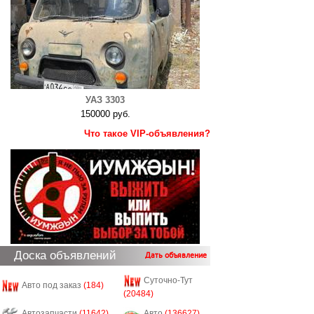
УАЗ 3303
150000 руб.
Что такое VIP-объявления?
Доска объявлений
Дать объявление
Суточно-Тут
Авто под заказ
(184)
(20484)
Автозапчасти
(11642)
Авто
(136627)