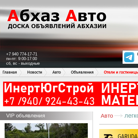
+7 940 774-17-71
пн-пт: 9:00-17:00
сб, вс - выходные
Главная
Новости
Авто
Объявления
Отели и гостиниц
легк
VIP объявления
Авто