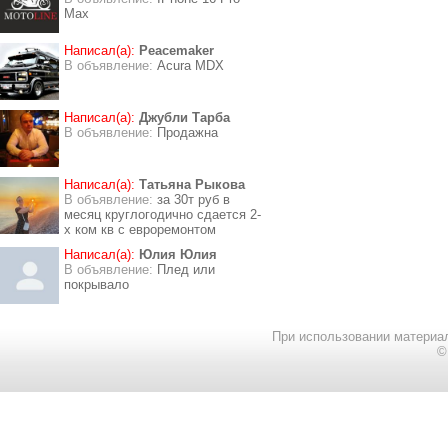
Max
Написал(а):
Peacemaker
В объявление:
Acura MDX
Написал(а):
Джубли Тарба
В объявление:
Продажна
Написал(а):
Татьяна Рыкова
В объявление:
за 30т руб в
месяц круглогодично сдается 2-
х ком кв с евроремонтом
Написал(а):
Юлия Юлия
В объявление:
Плед или
покрывало
При использовании материал