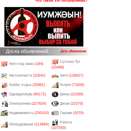
Что такое VIP-объявления?
Доска объявлений
Дать объявление
Суточно-Тут
Авто под заказ
(184)
(20498)
Автозапчасти
(11642)
Авто
(136627)
Хобби, отдых
(25981)
Услуги
(71949)
Одежда/обувь
(66172)
Шины
(22300)
Электроника
(227824)
Диски
(22370)
Недвижимость
(250102)
Гаражи
(2070)
Работа
Оборудование
(113964)
(107550)