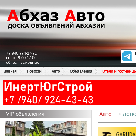
+7 940 774-17-71
пн-пт: 9:00-17:00
сб, вс - выходные
Главная
Новости
Авто
Объявления
Отели и гостиниц
легк
VIP объявления
Авто