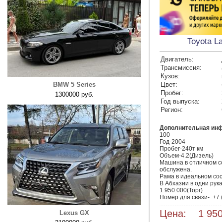
Toyota L
Двигатель:
Трансмиссия:
Кузов:
BMW 5 Series
Цвет:
Пробег:
1300000 руб.
Год выпуска:
Регион:
Дополнительная ин
100

Год-2004

Пробег-240т км

Объем-4.2(Дизель)

Машина в отличном со
обслужена.

Рама в идеальном сос
В Абхазии в одни руках
1.950.000(Торг)

Номер для связи-  +7 
Цена: 1 950
Lexus GX