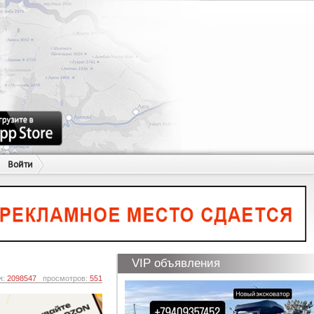
Войти
VIP объявления
я:
2098547
просмотров:
551