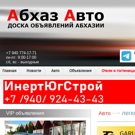
+7 940 774-17-71
пн-пт: 9:00-17:00
сб, вс - выходные
Главная
Новости
Авто
Объявления
Отели и гостиниц
легк
VIP объявления
Авто