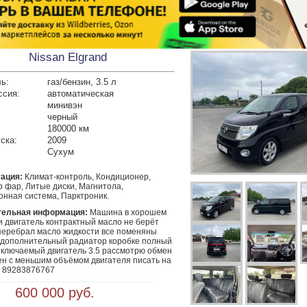
Nissan Elgrand
ь:
газ/бензин, 3.5 л
ссия:
автоматическая
минивэн
черный
180000 км
ска:
2009
Сухум
ация:
Климат-контроль, Кондиционер,
 фар, Литые диски, Магнитола,
онная система, Парктроник.
тельная информация:
 Машина в хорошем 
 двигатель контрактный масло не берёт 
перебрал масло жидкости все поменяны 
 дополнительный радиатор коробке полный 
тключаемый двигатель 3.5 рассмотрю обмен 
ен с меньшим объёмом двигателя писать на 
 89283876767 
 600 000 руб.