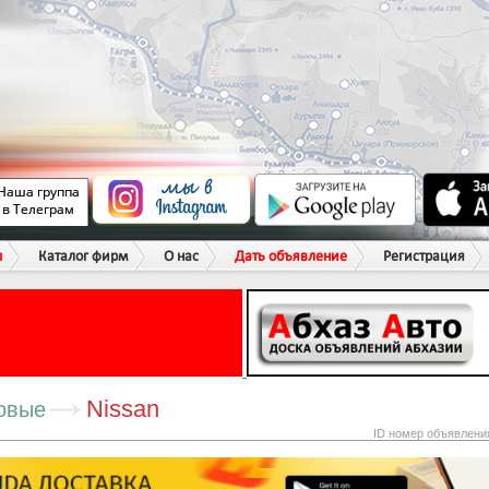
ы
Каталог фирм
О нас
Дать объявление
Регистрация
Nissan
овые
ID номер объявлени