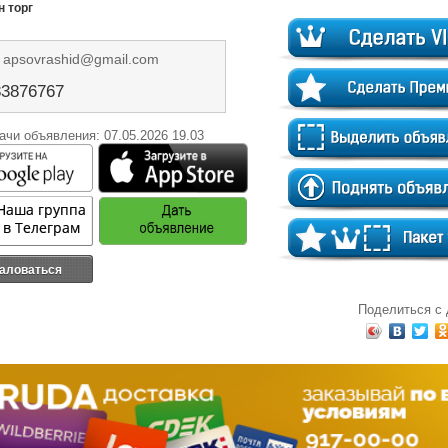
 торг
: apsovrashid@gmail.com
83876767
ачи объявления: 07.05.2026 19.03
аловаться
Поделиться с