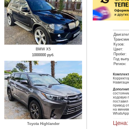
Двигател
Трансми
Кузов:
BMW X5
Цвет:
Пробег:
1000000 руб.
Год выпу
Регион:
Комплект
Корректор
Навигаци
Дополни
состоянии
ходовую 
поставил
привод о
на минив
WhatsApp
Цена:
Toyota Highlander