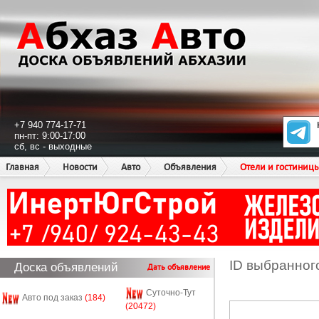
+7 940 774-17-71
пн-пт: 9:00-17:00
сб, вс - выходные
Главная
Новости
Авто
Объявления
Отели и гостиниц
ID выбранног
Доска объявлений
Дать объявление
Суточно-Тут
Авто под заказ
(184)
(20472)