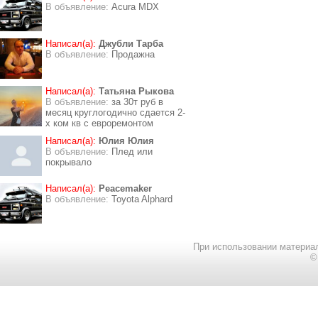
В объявление:
Acura MDX
Написал(а):
Джубли Тарба
В объявление:
Продажна
Написал(а):
Татьяна Рыкова
В объявление:
за 30т руб в
месяц круглогодично сдается 2-
х ком кв с евроремонтом
Написал(а):
Юлия Юлия
В объявление:
Плед или
покрывало
Написал(а):
Peacemaker
В объявление:
Toyota Alphard
При использовании материал