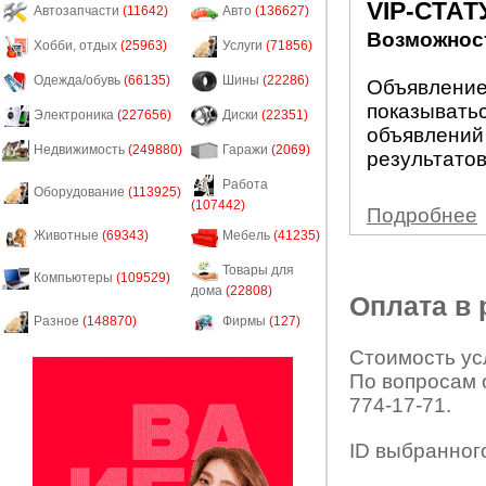
VIP-СТАТ
Автозапчасти
(11642)
Авто
(136627)
Возможност
Хобби, отдых
(25963)
Услуги
(71856)
Одежда/обувь
(66135)
Шины
(22286)
Объявление 
показыватьс
Электроника
(227656)
Диски
(22351)
объявлений
Недвижимость
(249880)
Гаражи
(2069)
результатов
Работа
Оборудование
(113925)
(107442)
Подробнее
Животные
(69343)
Мебель
(41235)
Товары для
Компьютеры
(109529)
дома
(22808)
Оплата в
Разное
(148870)
Фирмы
(127)
Стоимость усл
По вопросам 
774-17-71.
ID выбранног