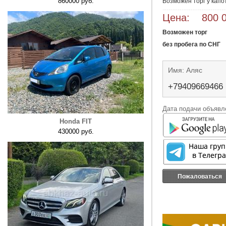
860000 руб.
Возможен торг у капо
Цена: 800 0
Возможен торг
без пробега по СНГ
Имя: Аляс
+79409669466
Дата подачи объявле
Honda FIT
430000 руб.
Пожаловаться