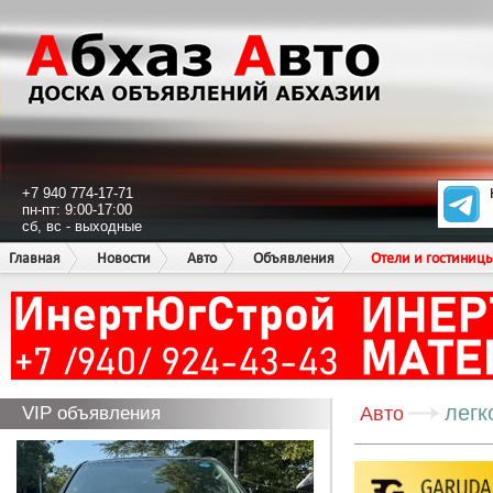
+7 940 774-17-71
пн-пт: 9:00-17:00
сб, вс - выходные
Главная
Новости
Авто
Объявления
Отели и гостиниц
легк
VIP объявления
Авто