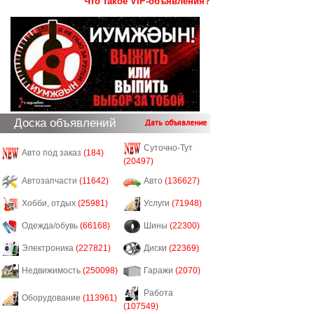
Что такое VIP-объявления?
Доска объявлений
Дать объявление
Суточно-Тут
Авто под заказ
(184)
(20497)
Автозапчасти
(11642)
Авто
(136627)
Хобби, отдых
(25981)
Услуги
(71948)
Одежда/обувь
(66168)
Шины
(22300)
Электроника
(227821)
Диски
(22369)
Недвижимость
(250098)
Гаражи
(2070)
Работа
Оборудование
(113961)
(107549)