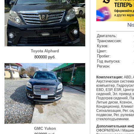
Ni
Двигатель:
Трансмиссия:
Кузов:
Toyota Alphard
Цвет:
Пробег:
800000 руб.
Год выпуска:
Регион:
Комплектация:
ABD, A
Акустическая система
компьютер, Гидроусил
EBD, ESP, ESR, Центр
сидений, Эл. привод
Подогрев сидений, Па
Литые диски, Ксенон,
Кондиционер, Климат
Сигнализация, Рег. си
подвески, Рег. рулева
стеклоподъемники.
Дополнительная ин
GMC Yukon
ОФОРМЛЕНА ! Машина 