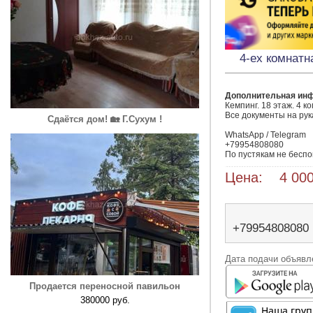
4-ех комнатн
Дополнительная ин
Кемпинг. 18 этаж. 4 к
Все документы на руках
Сдаётся дом! 🏡 Г.Сухум !
WhatsApp / Telegram

+79954808080

По пустякам не беспок
Цена: 4 000
+79954808080
Дата подачи объявле
Продается переносной павильон
380000 руб.