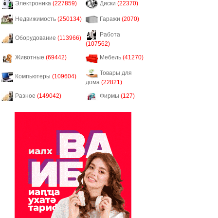
Электроника
(227859)
Диски
(22370)
Недвижимость
(250134)
Гаражи
(2070)
Работа
Оборудование
(113966)
(107562)
Животные
(69442)
Мебель
(41270)
Товары для
Компьютеры
(109604)
дома
(22821)
Разное
(149042)
Фирмы
(127)