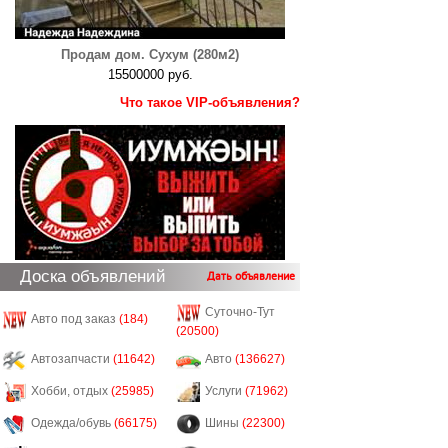
Продам дом. Сухум (280м2)
15500000 руб.
Что такое VIP-объявления?
Доска объявлений
Дать объявление
Суточно-Тут
Авто под заказ
(184)
(20500)
Автозапчасти
(11642)
Авто
(136627)
Хобби, отдых
(25985)
Услуги
(71962)
Одежда/обувь
(66175)
Шины
(22300)