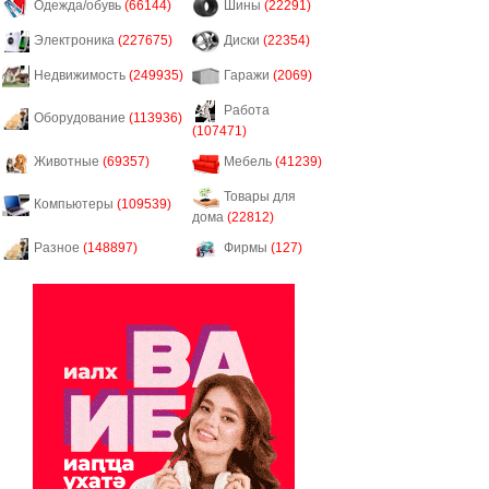
Одежда/обувь
(66144)
Шины
(22291)
Электроника
(227675)
Диски
(22354)
Недвижимость
(249935)
Гаражи
(2069)
Работа
Оборудование
(113936)
(107471)
Животные
(69357)
Мебель
(41239)
Товары для
Компьютеры
(109539)
дома
(22812)
Разное
(148897)
Фирмы
(127)