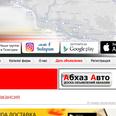
ы
Каталог фирм
О нас
Дать объявление
Регистрация
акансия
ID номер объявления