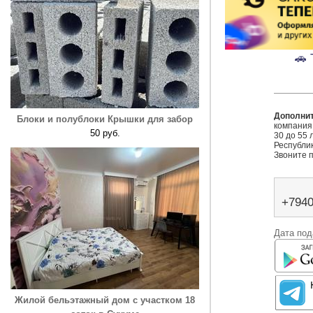
🚗
Дополни
Блоки и полублоки Крышки для забор
компания 
50 руб.
30 до 55 
Республик
Звоните п
+794
Дата под
Жилой бельэтажный дом с участком 18