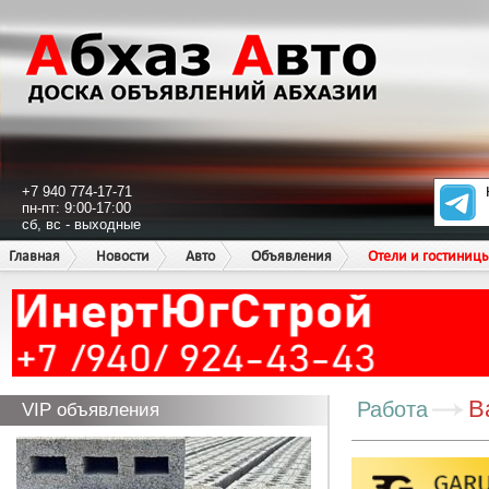
+7 940 774-17-71
пн-пт: 9:00-17:00
сб, вс - выходные
Главная
Новости
Авто
Объявления
Отели и гостиниц
В
Работа
VIP объявления