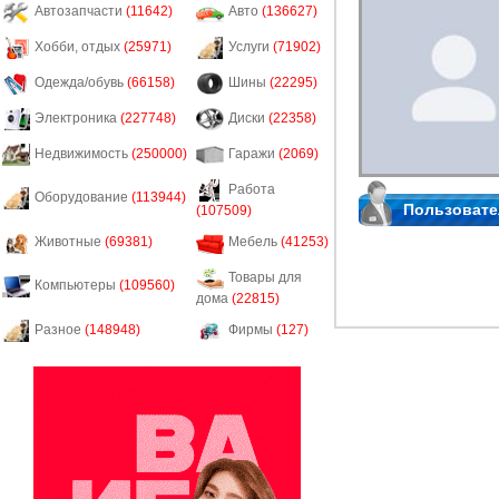
Автозапчасти
(11642)
Авто
(136627)
Хобби, отдых
(25971)
Услуги
(71902)
Одежда/обувь
(66158)
Шины
(22295)
Электроника
(227748)
Диски
(22358)
Недвижимость
(250000)
Гаражи
(2069)
Работа
Оборудование
(113944)
Пользовате
(107509)
Животные
(69381)
Мебель
(41253)
Товары для
Компьютеры
(109560)
дома
(22815)
Разное
(148948)
Фирмы
(127)