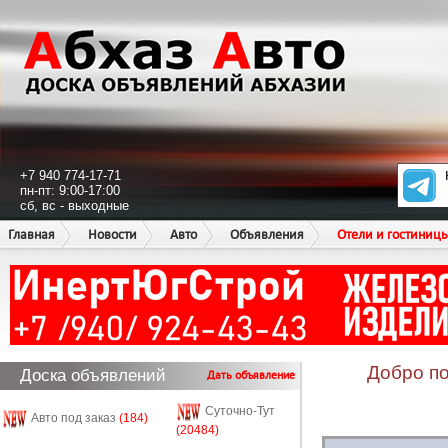
+7 940 774-17-71
пн-пт: 9:00-17:00
сб, вс - выходные
Главная
Новости
Авто
Объявления
Отели и гостиниц
Добро по
Доска объявлений
Дать объявление
Суточно-Тут
Авто под заказ
(184)
(20484)