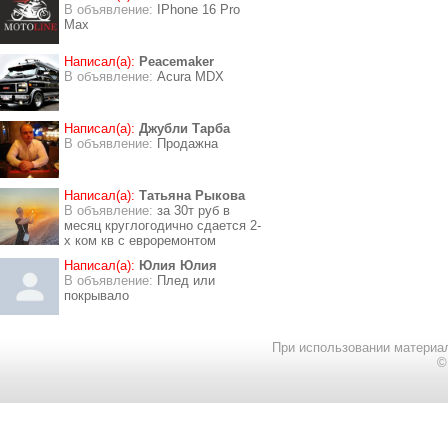
В объявление:
IPhone 16 Pro
Max
Написал(а):
Peacemaker
В объявление:
Acura MDX
Написал(а):
Джубли Тарба
В объявление:
Продажна
Написал(а):
Татьяна Рыкова
В объявление:
за 30т руб в
месяц круглогодично сдается 2-
х ком кв с евроремонтом
Написал(а):
Юлия Юлия
В объявление:
Плед или
покрывало
При использовании материал