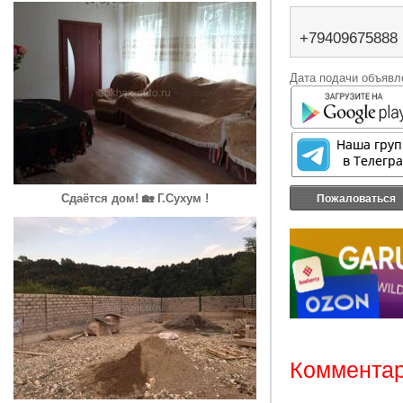
+79409675888
Дата подачи объявле
Сдаётся дом! 🏡 Г.Сухум !
Пожаловаться
Комментар