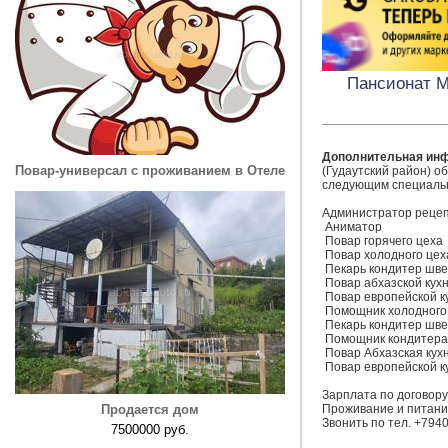
Пансионат М
Дополнительная ин
Повар-универсал с проживанием в Отеле
(Гудаутский район) о
следующим специальн
Администратор рецеп
 Аниматор

 Повар горячего цеха

 Повар холодного цеха

 Пекарь кондитер шведской линии

 Повар абхазской кухни

 Повар европейской кухни

 Помощник холодного цеха

 Пекарь кондитер шведской линии

 Помощник кондитера

 Повар Абхазская кухне

 Повар европейской кухни

Зарплата по договору

Продается дом
Проживание и питани
Звонить по тел. +794
7500000 руб.