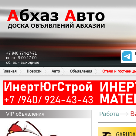
+7 940 774-17-71
пн-пт: 9:00-17:00
сб, вс - выходные
Главная
Новости
Авто
Объявления
Отели и гостиниц
В
Работа
VIP объявления