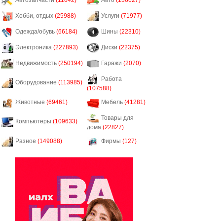
Автозапчасти
(11642)
Авто
(136627)
Хобби, отдых
(25988)
Услуги
(71977)
Одежда/обувь
(66184)
Шины
(22310)
Электроника
(227893)
Диски
(22375)
Недвижимость
(250194)
Гаражи
(2070)
Работа
Оборудование
(113985)
(107588)
Животные
(69461)
Мебель
(41281)
Товары для
Компьютеры
(109633)
дома
(22827)
Разное
(149088)
Фирмы
(127)