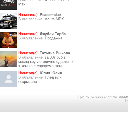
Max
Написал(а):
Peacemaker
В объявление:
Acura MDX
Написал(а):
Джубли Тарба
В объявление:
Продажна
Написал(а):
Татьяна Рыкова
В объявление:
за 30т руб в
месяц круглогодично сдается 2-
х ком кв с евроремонтом
Написал(а):
Юлия Юлия
В объявление:
Плед или
покрывало
При использовании материал