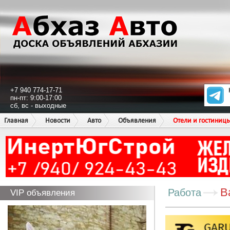
+7 940 774-17-71
пн-пт: 9:00-17:00
сб, вс - выходные
Главная
Новости
Авто
Объявления
Отели и гостиниц
В
Работа
VIP объявления