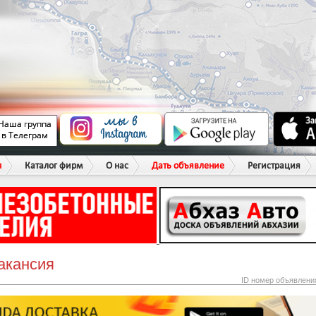
ы
Каталог фирм
О нас
Дать объявление
Регистрация
акансия
ID номер объявлени