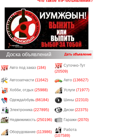
Что такое VIP-объявления?
Доска объявлений
Дать объявление
Суточно-Тут
Авто под заказ
(184)
(20509)
Автозапчасти
(11642)
Авто
(136627)
Хобби, отдых
(25988)
Услуги
(71977)
Одежда/обувь
(66184)
Шины
(22310)
Электроника
(227895)
Диски
(22375)
Недвижимость
(250196)
Гаражи
(2070)
Работа
Оборудование
(113986)
(107589)