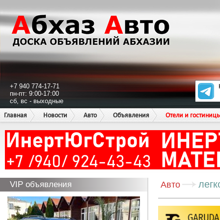
+7 940 774-17-71
пн-пт: 9:00-17:00
сб, вс - выходные
Главная
Новости
Авто
Объявления
Отели и гостиниц
легк
VIP объявления
Авто