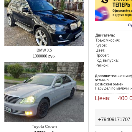
To
Двигатель:
Трансмиссия:
Кузов:
BMW X5
Цвет:
Пробег:
1000000 руб.
Год выпуска:
Регион:
Дополнительная ин
отлично 

Возможен обмен 

Пару дел по мелочи ,н
Цена: 400 0
+79409171707
Toyota Crown