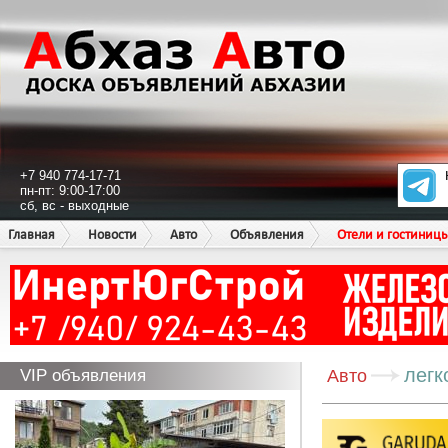
+7 940 774-17-71
пн-пт: 9:00-17:00
сб, вс - выходные
Главная
Новости
Авто
Объявления
Отели и гостиниц
легк
VIP объявления
Авто