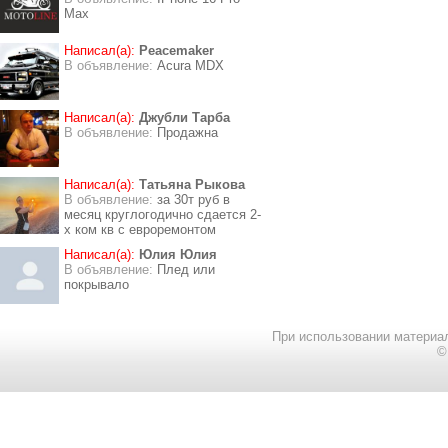
Max
Написал(а):
Peacemaker
В объявление:
Acura MDX
Написал(а):
Джубли Тарба
В объявление:
Продажна
Написал(а):
Татьяна Рыкова
В объявление:
за 30т руб в
месяц круглогодично сдается 2-
х ком кв с евроремонтом
Написал(а):
Юлия Юлия
В объявление:
Плед или
покрывало
При использовании материал