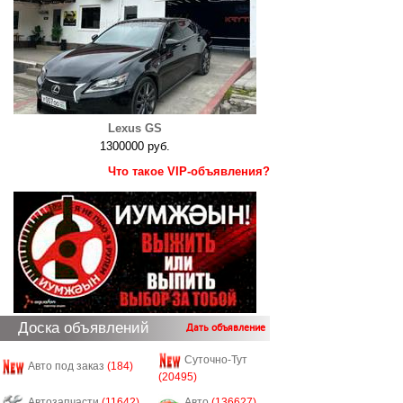
Lexus GS
1300000 руб.
Что такое VIP-объявления?
Доска объявлений
Дать объявление
Суточно-Тут
Авто под заказ
(184)
(20495)
Автозапчасти
(11642)
Авто
(136627)