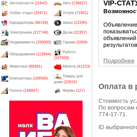
VIP-СТАТ
Автозапчасти
(11642)
Авто
(136627)
Возможност
Хобби, отдых
(25971)
Услуги
(71901)
Одежда/обувь
(66158)
Шины
(22295)
Объявление 
показыватьс
Электроника
(227748)
Диски
(22357)
объявлений
Недвижимость
(250000)
Гаражи
(2069)
результатов
Работа
Оборудование
(113944)
(107508)
Подробнее
Животные
(69381)
Мебель
(41253)
Товары для
Компьютеры
(109560)
дома
(22815)
Оплата в
Разное
(148947)
Фирмы
(127)
Стоимость усл
По вопросам 
774-17-71.
ID выбранног