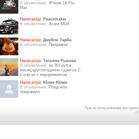
В объявление:
IPhone 16 Pro
Max
Написал(а):
Peacemaker
В объявление:
Acura MDX
Написал(а):
Джубли Тарба
В объявление:
Продажна
Написал(а):
Татьяна Рыкова
В объявление:
за 30т руб в
месяц круглогодично сдается 2-
х ком кв с евроремонтом
Написал(а):
Юлия Юлия
В объявление:
Плед или
покрывало
При использовании материал