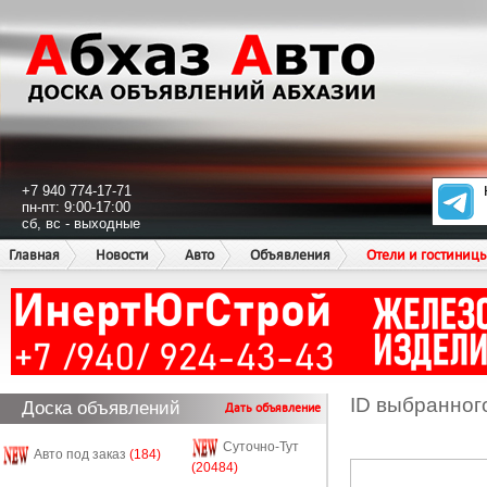
+7 940 774-17-71
пн-пт: 9:00-17:00
сб, вс - выходные
Главная
Новости
Авто
Объявления
Отели и гостиниц
ID выбранног
Доска объявлений
Дать объявление
Суточно-Тут
Авто под заказ
(184)
(20484)