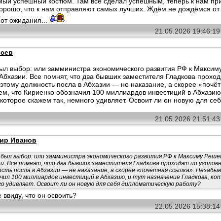
ый успешный костюм. Там все сделал успешным, теперь к нам при
Хорошо, что к нам отправляют самых лучших. Ждём не дождёмся от о
от ожидания...
21.05.2026 19:46:1
осев
был выбор: или замминистра экономического развития РФ к Максим
 Абхазии. Все помнят, что два бывших заместителя Гладкова прохо
этому должность посла в Абхазии — не наказание, а скорее «почёт
м, что Кириенко обозначил 100 миллиардов инвестиций в Абхазию,
 которое скажем так, немного удивляет. Освоит ли он новую для с
21.05.2026 21:51:4
ир Иванов
 был выбор: или замминистра экономического развития РФ к Максиму Реше
и. Все помнят, что два бывших заместителя Гладкова проходят по уголов
сть посла в Абхазии — не наказание, а скорее «почётная ссылка». Незабы
чил 100 миллиардов инвестиций в Абхазию, и тут назначение Гладкова, ко
о удивляет. Освоит ли он новую для себя дипломатическую работу?
 ввиду, что он освоить?
22.05.2026 15:38:1