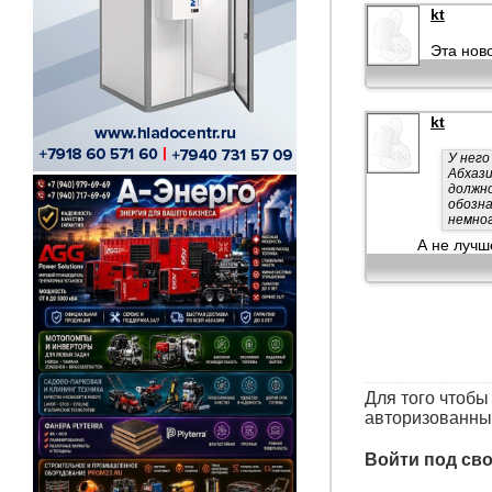
kt
Эта нов
kt
У него
Абхази
должно
обозна
немног
А не лучш
Для того чтоб
авторизованны
Войти под св