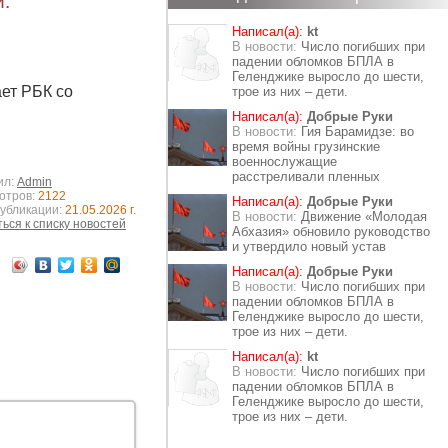
и.
Написал(а):
kt
В новости:
Число погибших при
падении обломков БПЛА в
Геленджике выросло до шести,
ает РБК со
трое из них – дети.
Написал(а):
Добрые Руки
В новости:
Гия Барамидзе: во
время войны грузинские
военнослужащие
расстреливали пленных
ил:
Admin
отров:
2122
Написал(а):
Добрые Руки
публикации:
21.05.2026 г.
В новости:
Движение «Молодая
ься к списку новостей
Абхазия» обновило руководство
и утвердило новый устав
Написал(а):
Добрые Руки
В новости:
Число погибших при
падении обломков БПЛА в
Геленджике выросло до шести,
трое из них – дети.
Написал(а):
kt
В новости:
Число погибших при
падении обломков БПЛА в
Геленджике выросло до шести,
трое из них – дети.