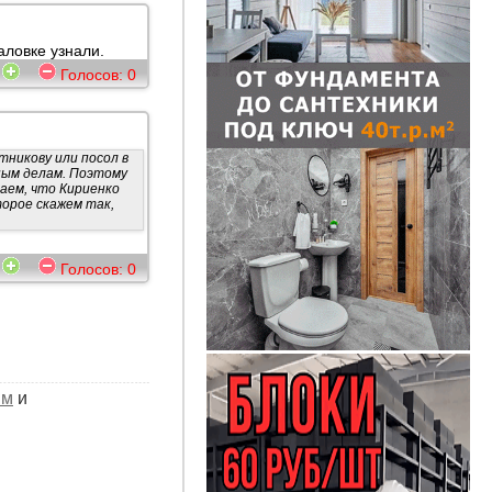
аловке узнали.
2
Голосов:
0
тникову или посол в
ным делам. Поэтому
ваем, что Кириенко
торое скажем так,
9
Голосов:
0
ым
и