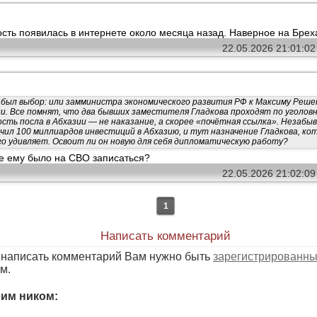
ость появилась в интернете около месяца назад. Наверное на Брех
22.05.2026 21:01:0
 был выбор: или замминистра экономического развития РФ к Максиму Реше
и. Все помнят, что два бывших заместителя Гладкова проходят по уголов
сть посла в Абхазии — не наказание, а скорее «почётная ссылка». Незабы
чил 100 миллиардов инвестиций в Абхазию, и тут назначение Гладкова, ко
о удивляет. Освоит ли он новую для себя дипломатическую работу?
е ему было на СВО записаться?
22.05.2026 21:02:0
1
Написать комментарий
ы написать комментарий Вам нужно быть
зарегистрированн
м.
оим ником: