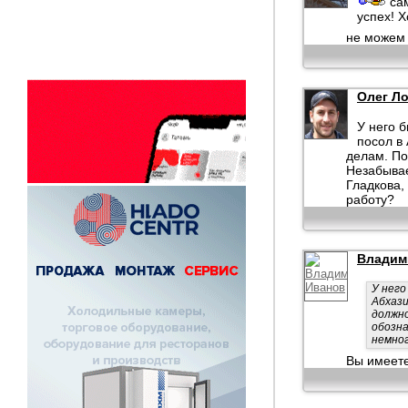
сам
успех! 
не можем 
Олег Л
У него 
посол в
делам. По
Незабывае
Гладкова,
работу?
Владим
У него
Абхази
должно
обозна
немног
Вы имеете