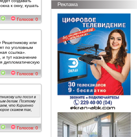
едет создавать
Реклама
кна к окну, кушать
9
Голосов:
0
у Решетникову или
дят по уголовным
ная ссылка».
 и тут назначение
ебя дипломатическую
3
Голосов:
0
тникову или посол в
ным делам. Поэтому
ваем, что Кириенко
торое скажем так,
4
Голосов:
0