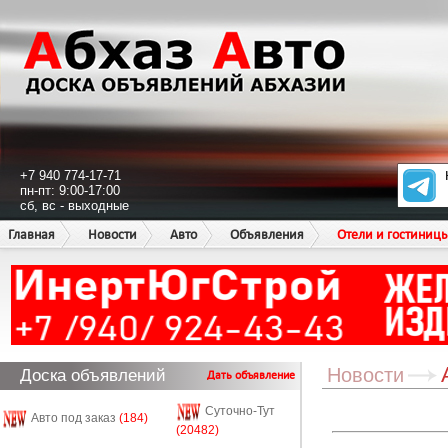
+7 940 774-17-71
пн-пт: 9:00-17:00
сб, вс - выходные
Главная
Новости
Авто
Объявления
Отели и гостиниц
Новости
Доска объявлений
Дать объявление
Суточно-Тут
Авто под заказ
(184)
(20482)