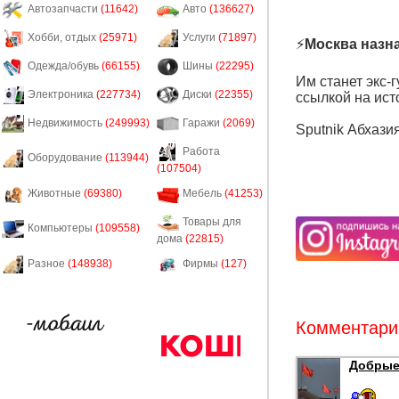
Автозапчасти
(11642)
Авто
(136627)
Хобби, отдых
(25971)
Услуги
(71897)
⚡️
Москва назна
Одежда/обувь
(66155)
Шины
(22295)
Им станет экс-
Электроника
(227734)
Диски
(22355)
ссылкой на ист
Недвижимость
(249993)
Гаражи
(2069)
Sputnik Абхази
Работа
Оборудование
(113944)
(107504)
Животные
(69380)
Мебель
(41253)
Товары для
Компьютеры
(109558)
дома
(22815)
Разное
(148938)
Фирмы
(127)
Комментарии
Добрые