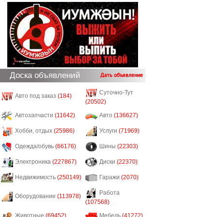
Доска объявлений
Дать объявление
Суточно-Тут
Авто под заказ
(184)
(20502)
Автозапчасти
(11642)
Авто
(136627)
Хобби, отдых
(25986)
Услуги
(71969)
Одежда/обувь
(66176)
Шины
(22303)
Электроника
(227867)
Диски
(22370)
Недвижимость
(250149)
Гаражи
(2070)
Работа
Оборудование
(113978)
(107568)
Животные
(69452)
Мебель
(41272)