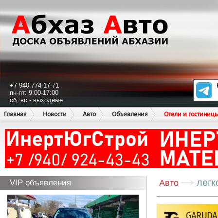
+7 940 774-17-71
пн-пт: 9:00-17:00
сб, вс - выходные
Главная
Новости
Авто
Объявления
Отели и гостиниц
легк
VIP объявления
Авто