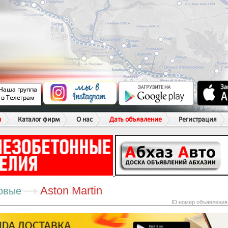
ы
Каталог фирм
О нас
Дать объявление
Регистрация
Aston Martin
овые
ID номер объявления