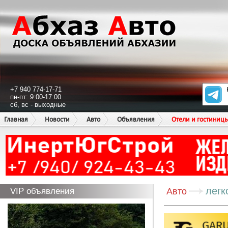
+7 940 774-17-71
пн-пт: 9:00-17:00
сб, вс - выходные
Главная
Новости
Авто
Объявления
Отели и гостиниц
легк
VIP объявления
Авто