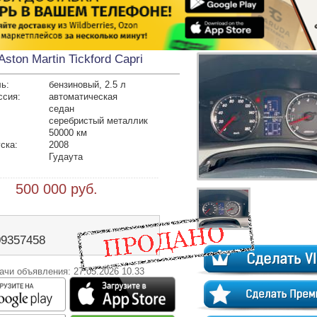
Aston Martin Tickford Capri
ь:
бензиновый, 2.5 л
ссия:
автоматическая
седан
серебристый металлик
50000 км
ска:
2008
Гудаута
 500 000 руб.
09357458
ачи объявления: 27.05.2026 10.33