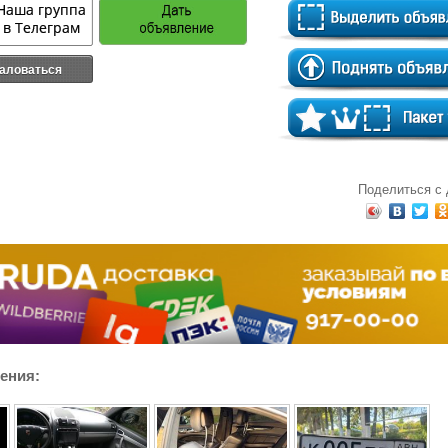
аловаться
Поделиться с
ения: