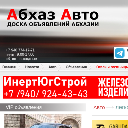
+7 940 774-17-71
пн-пт: 9:00-17:00
сб, вс - выходные
Главная
Новости
Авто
Объявления
Отели и гостиниц
легк
VIP объявления
Авто