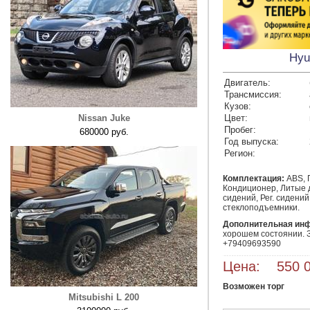
Hyu
Двигатель:
Трансмиссия:
Кузов:
Nissan Juke
Цвет:
Пробег:
680000 руб.
Год выпуска:
Регион:
Комплектация:
ABS, 
Кондиционер, Литые д
сидений, Рег. сидений
стеклоподъемники.
Дополнительная ин
хорошем состоянии. Зв
+79409693590
Цена: 550 0
Возможен торг
Mitsubishi L 200