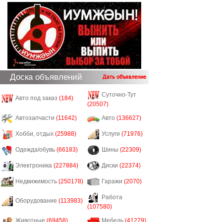
Доска объявлений
Дать объявление
Суточно-Тут
Авто под заказ
(184)
(20507)
Автозапчасти
(11642)
Авто
(136627)
Хобби, отдых
(25988)
Услуги
(71976)
Одежда/обувь
(66183)
Шины
(22309)
Электроника
(227884)
Диски
(22374)
Недвижимость
(250178)
Гаражи
(2070)
Работа
Оборудование
(113983)
(107580)
Животные
(69458)
Мебель
(41279)