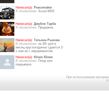
Написал(а):
Peacemaker
В объявление:
Acura MDX
Написал(а):
Джубли Тарба
В объявление:
Продажна
Написал(а):
Татьяна Рыкова
В объявление:
за 30т руб в
месяц круглогодично сдается 2-
х ком кв с евроремонтом
Написал(а):
Юлия Юлия
В объявление:
Плед или
покрывало
При использовании материал