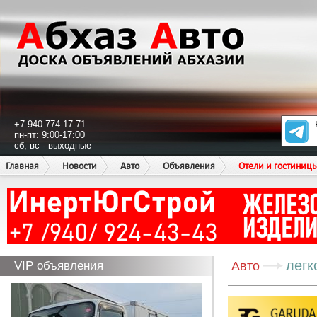
+7 940 774-17-71
пн-пт: 9:00-17:00
сб, вс - выходные
Главная
Новости
Авто
Объявления
Отели и гостиниц
легк
VIP объявления
Авто