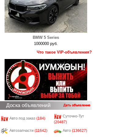
BMW 5 Series
1000000 руб.
Что такое VIP-объявления?
Доска объявлений
Дать объявление
Суточно-Тут
Авто под заказ
(184)
(20487)
Автозапчасти
(11642)
Авто
(136627)