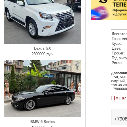
Двигател
Трансми
Кузов:
Lexus GX
Цвет:
Пробег:
2500000 руб.
Год выпу
Регион:
Дополни
1.5л, АКП
сидений, 
только чт
+7906660
Цена:
+790
BMW 5 Series