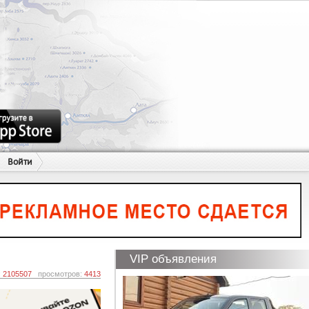
Войти
VIP объявления
:
2105507
просмотров:
4413