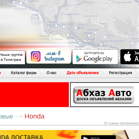
ы
Каталог фирм
О нас
Дать объявление
Регистрация
Honda
овые
ID номер объявления