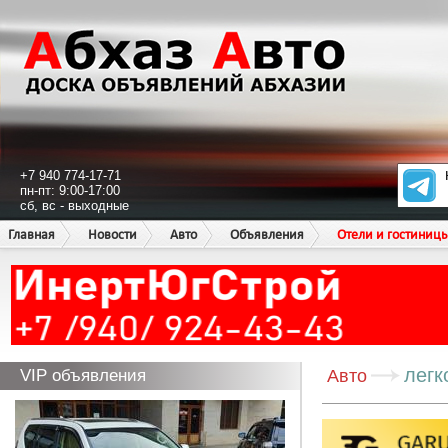
+7 940 774-17-71
пн-пт: 9:00-17:00
сб, вс - выходные
Главная
Новости
Авто
Объявления
Отели и гостиниц
легк
VIP объявления
Авто