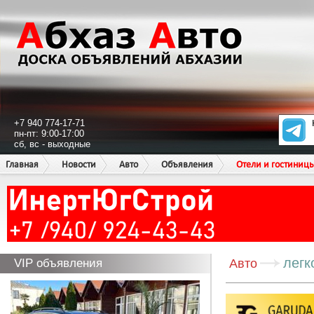
+7 940 774-17-71
пн-пт: 9:00-17:00
сб, вс - выходные
Главная
Новости
Авто
Объявления
Отели и гостиниц
легк
VIP объявления
Авто