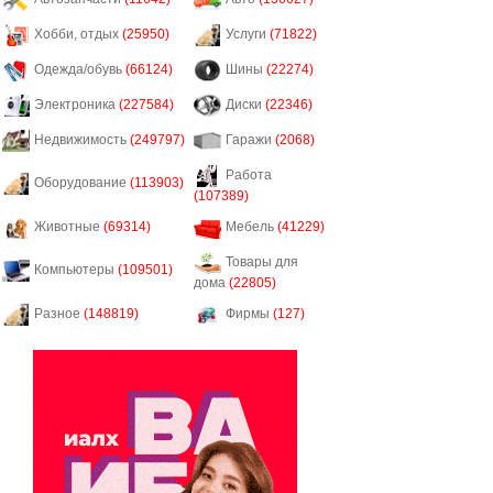
Хобби, отдых
(25950)
Услуги
(71822)
Одежда/обувь
(66124)
Шины
(22274)
Электроника
(227584)
Диски
(22346)
Недвижимость
(249797)
Гаражи
(2068)
Работа
Оборудование
(113903)
(107389)
Животные
(69314)
Мебель
(41229)
Товары для
Компьютеры
(109501)
дома
(22805)
Разное
(148819)
Фирмы
(127)