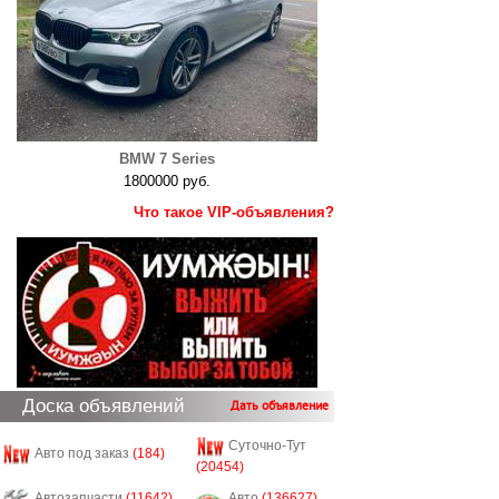
BMW 7 Series
1800000 руб.
Что такое VIP-объявления?
Доска объявлений
Дать объявление
Суточно-Тут
Авто под заказ
(184)
(20454)
Автозапчасти
(11642)
Авто
(136627)