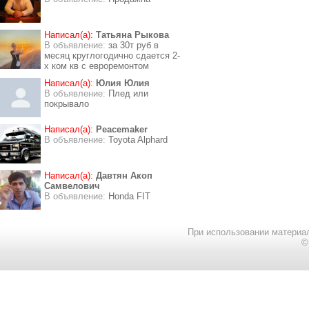
Написал(а):
Татьяна Рыкова
В объявление:
за 30т руб в
месяц круглогодично сдается 2-
х ком кв с евроремонтом
Написал(а):
Юлия Юлия
В объявление:
Плед или
покрывало
Написал(а):
Peacemaker
В объявление:
Toyota Alphard
Написал(а):
Давтян Акоп
Самвелович
В объявление:
Honda FIT
При использовании материал