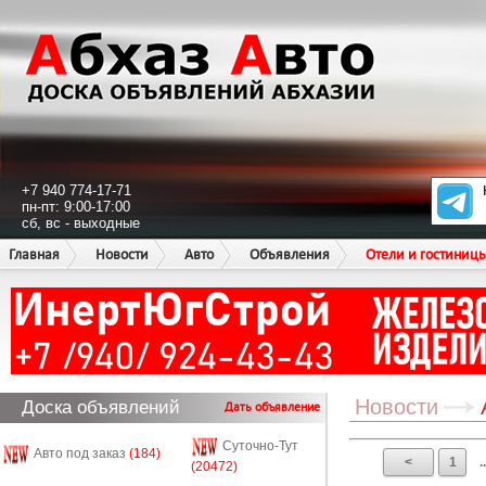
+7 940 774-17-71
пн-пт: 9:00-17:00
сб, вс - выходные
Главная
Новости
Авто
Объявления
Отели и гостиниц
Новости
Доска объявлений
Дать объявление
Суточно-Тут
Авто под заказ
(184)
<
1
..
(20472)