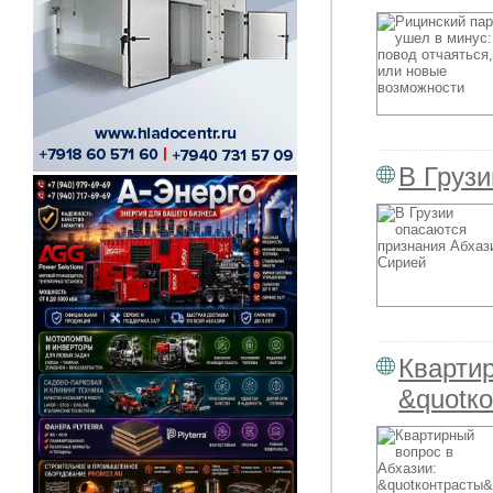
В Груз
Квартир
&quotк