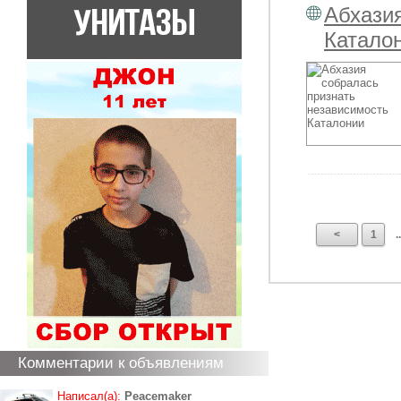
Абхази
Катало
<
1
..
Комментарии к объявлениям
Написал(а):
Peacemaker