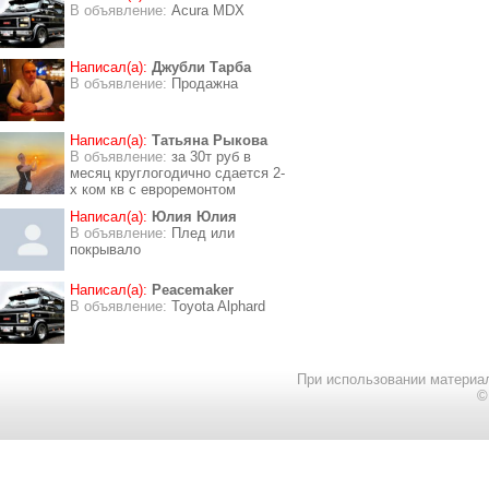
В объявление:
Acura MDX
Написал(а):
Джубли Тарба
В объявление:
Продажна
Написал(а):
Татьяна Рыкова
В объявление:
за 30т руб в
месяц круглогодично сдается 2-
х ком кв с евроремонтом
Написал(а):
Юлия Юлия
В объявление:
Плед или
покрывало
Написал(а):
Peacemaker
В объявление:
Toyota Alphard
При использовании материал