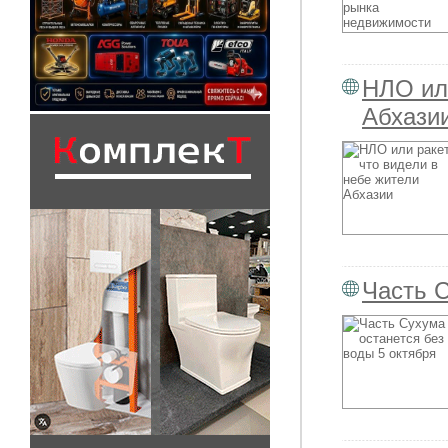
НЛО или
Абхази
Часть С