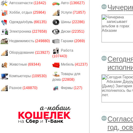
Автозапчасти
(11642)
Авто
(136627)
Чичери
Хобби, отдых
(25964)
Услуги
(71857)
Одежда/обувь
(66135)
Шины
(22286)
Электроника
(227658)
Диски
(22351)
Недвижимость
(249880)
Гаражи
(2069)
Работа
Оборудование
(113927)
(107443)
Сегодн
Животные
(69344)
Мебель
(41237)
исполни
Товары для
Компьютеры
(109530)
дома
(22808)
Разное
(148870)
Фирмы
(127)
Соглас
год, о