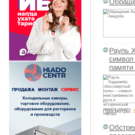
Обраще
Рауль 
символ
памяти
Просмотры:
Обстре