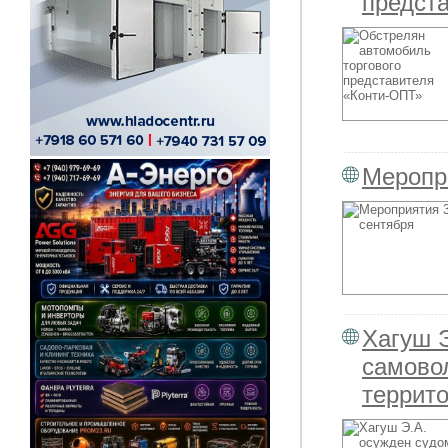
предст
Меропр
Хагуш Э
самово
террит