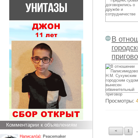
В отно
городс
пригов
Просмотры:
Комментарии к объявлениям
<
1
..
Написал(а):
Peacemaker