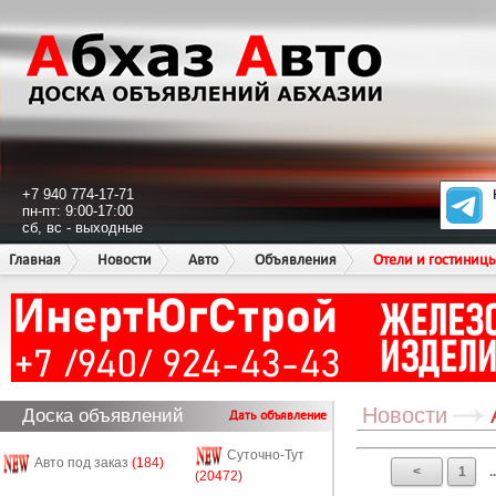
+7 940 774-17-71
пн-пт: 9:00-17:00
сб, вс - выходные
Главная
Новости
Авто
Объявления
Отели и гостиниц
Новости
Доска объявлений
Дать объявление
Суточно-Тут
Авто под заказ
(184)
<
1
..
(20472)