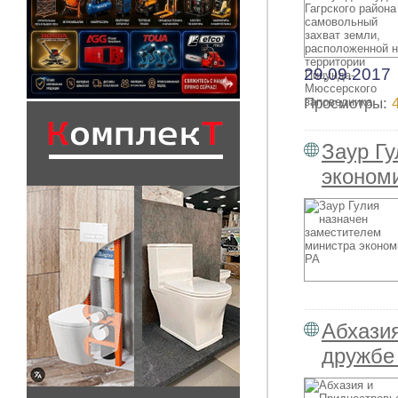
29.09.2017
Просмотры:
Заур Г
эконом
Абхази
дружбе