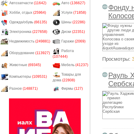
Автозапчасти
(11642)
Авто
(136627)
Фонду 
Хобби, отдых
(25964)
Услуги
(71858)
Колосо
Одежда/обувь
(66135)
Шины
(22286)
Электроника
(227658)
Диски
(22351)
Недвижимость
(249881)
Гаражи
(2069)
Работа
Оборудование
(113927)
(107444)
Просмотры:
Животные
(69345)
Мебель
(41237)
Рауль 
Товары для
Компьютеры
(109531)
дома
(22808)
Сербск
Разное
(148871)
Фирмы
(127)