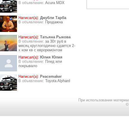
В объявление:
Acura MDX
Написал(а):
Джубли Тарба
В объявление:
Продажна
Написал(а):
Татьяна Рыкова
В объявление:
за 30т руб в
месяц круглогодично сдается 2-
х ком кв с евроремонтом
Написал(а):
Юлия Юлия
В объявление:
Плед или
покрывало
Написал(а):
Peacemaker
В объявление:
Toyota Alphard
При использовании материал