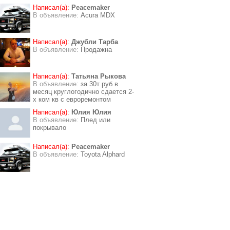
Написал(а):
Peacemaker
В объявление:
Acura MDX
Написал(а):
Джубли Тарба
В объявление:
Продажна
Написал(а):
Татьяна Рыкова
В объявление:
за 30т руб в
месяц круглогодично сдается 2-
х ком кв с евроремонтом
Написал(а):
Юлия Юлия
В объявление:
Плед или
покрывало
Написал(а):
Peacemaker
В объявление:
Toyota Alphard