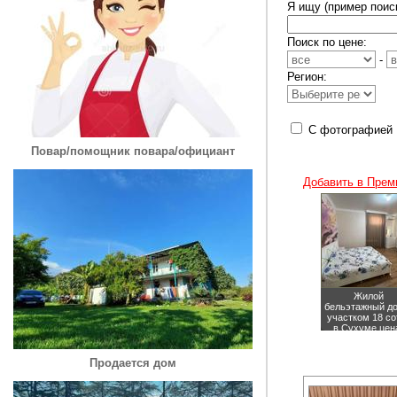
Я ищу (пример поиск
Поиск по цене:
-
Регион:
С фотографией
Повар/помощник повара/официант
Добавить в Прем
Жилой
бельэтажный д
участком 18 со
в Сухуме
цен
15000000 руб
Продается дом