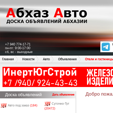
+7 940 774-17-71
пн-пт: 9:00-17:00
сб, вс - выходные
Главная
Новости
Авто
Объявления
Отели и гостиниц
Добро пожа
Доска объявлений
Дать объявление
Суточно-Тут
Авто под заказ
(184)
(20472)