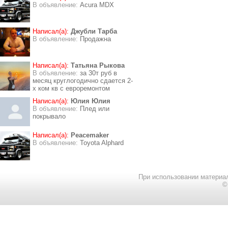
В объявление:
Acura MDX
Написал(а):
Джубли Тарба
В объявление:
Продажна
Написал(а):
Татьяна Рыкова
В объявление:
за 30т руб в
месяц круглогодично сдается 2-
х ком кв с евроремонтом
Написал(а):
Юлия Юлия
В объявление:
Плед или
покрывало
Написал(а):
Peacemaker
В объявление:
Toyota Alphard
При использовании материал