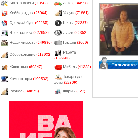
Автозапчасти
(11642)
Авто
(136627)
Хобби, отдых
(25964)
Услуги
(71861)
Одежда/обувь
(66135)
Шины
(22287)
Электроника
(227658)
Диски
(22352)
Недвижимость
(249886)
Гаражи
(2069)
Работа
Оборудование
(113932)
(107448)
Пользовате
Животные
(69347)
Мебель
(41238)
Товары для
Компьютеры
(109532)
дома
(22809)
Разное
(148875)
Фирмы
(127)