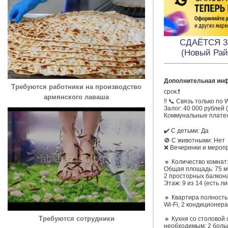
СДАЁТСЯ 3-
(Новый Ра
Дополнительная ин
Требуются работники на производство
срок.❗️

армянского лаваша
‼️ 📞 Связь только по 
Залог: 40 000 рублей 
Коммунальные платеж
✔️ С детьми: Да

🚫 С животными: Нет 

❌️ Вечеринки и меропр
🔹 Количество комнат: 
Общая площадь: 75 м²
2 просторных балкона
Этаж: 9 из 14 (есть ли
🔹 Квартира полность
Wi-Fi, 2 кондиционера
Требуются сотрудники
🔹 Кухня со столовой 
необходимым: 2 больш