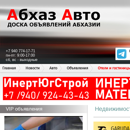
+7 940 774-17-71
пн-пт: 9:00-17:00
сб, вс - выходные
Главная
Новости
Авто
Объявления
Отели и гостиниц
Недвижимос
VIP объявления