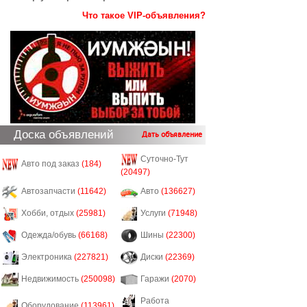
Что такое VIP-объявления?
Доска объявлений
Дать объявление
Суточно-Тут
Авто под заказ
(184)
(20497)
Автозапчасти
(11642)
Авто
(136627)
Хобби, отдых
(25981)
Услуги
(71948)
Одежда/обувь
(66168)
Шины
(22300)
Электроника
(227821)
Диски
(22369)
Недвижимость
(250098)
Гаражи
(2070)
Работа
Оборудование
(113961)