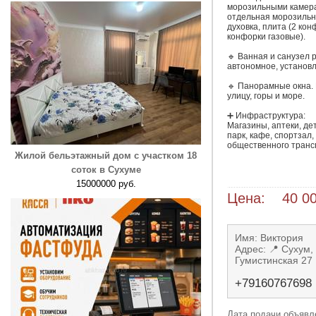
морозильными камера
отдельная морозильна
духовка, плита (2 кон
конфорки газовые).

🔹 Ванная и санузел 
автономное, установл
🔹 Панорамные окна. В
улицу, горы и море.

➕ Инфраструктура:

Магазины, аптеки, дет
парк, кафе, спортзал,
общественного трансп
Жилой бельэтажный дом с участком 18
соток в Сухуме
15000000 руб.
Цена: 40 00
Имя: Виктория
Адрес: 📍 Сухум,
Гумистинская 27 
+79160767698
Дата подачи объявле