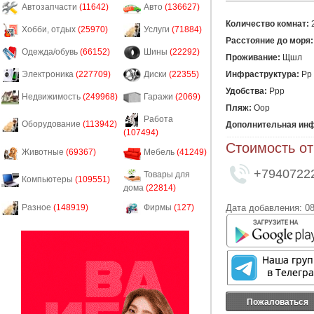
Автозапчасти
(11642)
Авто
(136627)
Количество комнат:
Хобби, отдых
(25970)
Услуги
(71884)
Расстояние до моря:
Одежда/обувь
(66152)
Шины
(22292)
Проживание:
Щшл
Инфраструктура:
Рр
Электроника
(227709)
Диски
(22355)
Удобства:
Ррр
Недвижимость
(249968)
Гаражи
(2069)
Пляж:
Оор
Работа
Оборудование
(113942)
Дополнительная ин
(107494)
Стоимость от
Животные
(69367)
Мебель
(41249)
+7940722
Товары для
Компьютеры
(109551)
дома
(22814)
Дата добавления: 08
Разное
(148919)
Фирмы
(127)
Пожаловаться