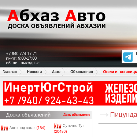
+7 940 774-17-71
пн-пт: 9:00-17:00
сб, вс - выходные
Главная
Новости
Авто
Объявления
Отели и гостиниц
Пицунда
Доска объявлений
Дать объявление
Суточно-Тут
Авто под заказ
(184)
(20480)