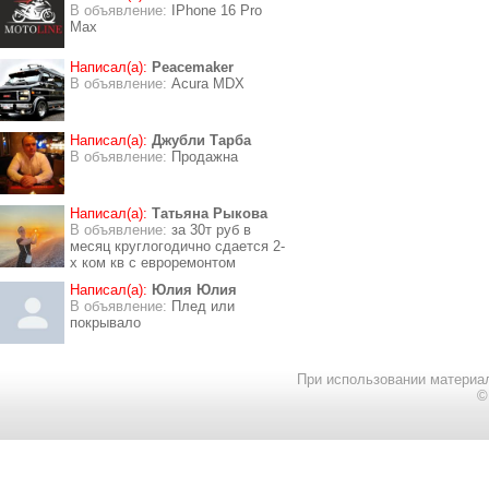
В объявление:
IPhone 16 Pro
Max
Написал(а):
Peacemaker
В объявление:
Acura MDX
Написал(а):
Джубли Тарба
В объявление:
Продажна
Написал(а):
Татьяна Рыкова
В объявление:
за 30т руб в
месяц круглогодично сдается 2-
х ком кв с евроремонтом
Написал(а):
Юлия Юлия
В объявление:
Плед или
покрывало
При использовании материал