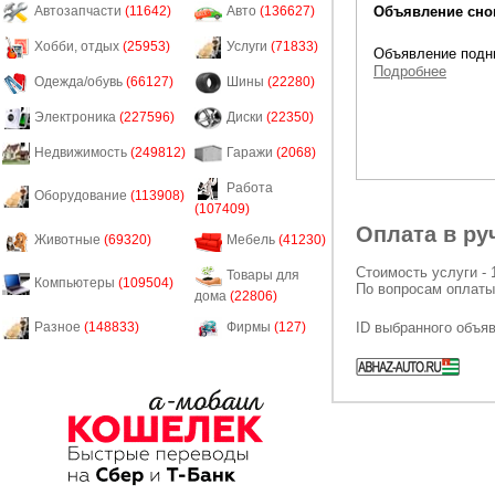
Объявление снов
Автозапчасти
(11642)
Авто
(136627)
Хобби, отдых
(25953)
Услуги
(71833)
Объявление подни
Подробнее
Одежда/обувь
(66127)
Шины
(22280)
Электроника
(227596)
Диски
(22350)
Недвижимость
(249812)
Гаражи
(2068)
Работа
Оборудование
(113908)
(107409)
Оплата в ру
Животные
(69320)
Мебель
(41230)
Стоимость услуги - 
Товары для
Компьютеры
(109504)
По вопросам оплаты
дома
(22806)
ID выбранного объя
Разное
(148833)
Фирмы
(127)