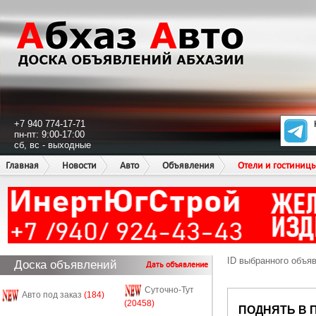
+7 940 774-17-71
пн-пт: 9:00-17:00
сб, вс - выходные
Главная
Новости
Авто
Объявления
Отели и гостиниц
ID выбранного объя
Доска объявлений
Дать объявление
Суточно-Тут
Авто под заказ
(184)
(20458)
ПОДНЯТЬ В 