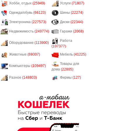
Хобби, отдых
(25949)
Услуги
(71807)
Одежда/обувь
(66123)
Шины
(22274)
Электроника
(227573)
Диски
(22344)
Недвижимость
(249774)
Гаражи
(2068)
Работа
Оборудование
(113900)
(107377)
Животные
(69307)
Мебель
(41225)
Товары для
Компьютеры
(109497)
дома
(22805)
Разное
(148803)
Фирмы
(127)