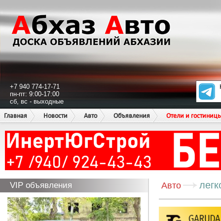
+7 940 774-17-71
пн-пт: 9:00-17:00
сб, вс - выходные
Главная
Новости
Авто
Объявления
Отели и гостиниц
легк
VIP объявления
Авто