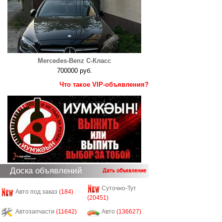
Mercedes-Benz C-Класс
700000 руб.
Что такое VIP-объявления?
Доска объявлений
Дать объявление
Суточно-Тут
Авто под заказ
(184)
(20451)
Автозапчасти
(11642)
Авто
(136627)