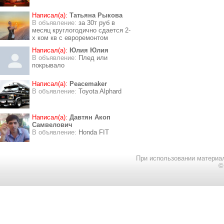
Написал(а):
Татьяна Рыкова
В объявление:
за 30т руб в
месяц круглогодично сдается 2-
х ком кв с евроремонтом
Написал(а):
Юлия Юлия
В объявление:
Плед или
покрывало
Написал(а):
Peacemaker
В объявление:
Toyota Alphard
Написал(а):
Давтян Акоп
Самвелович
В объявление:
Honda FIT
При использовании материал