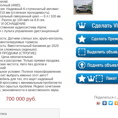
ром).

олный (4WD).

сия: Надежный 6-ступенчатый автомат.

210 мм (отличная проходимость).

еальный смешанный цикл — 6 л / 100 км.

Разгон до 100 км/ч за 8.8 сек.

 И ОСНАЩЕНИЕ:

ественная аудиосистема Alpine.

 с пульта управления (дистанционный 
сть: Датчики слепых зон, круиз-контроль, 
 вентилируемые тормоза.

сть: Вместительный багажник до 1620 
ри сложенных сиденьях).

 ПРОДАЖИ (СТРОГИЕ):

. Цена окончательная.

а и рассрочки. Только прямая продажа.

ая чистота: Авто без долгов и 
ний.

ьное условие: Полное переоформление.

оит выбрать именно этот авто?

обиль для тех, кто ищет надежный 
й кроссовер с минимальным пробегом по 
без скрытых проблем. Редкое сочетание 
 экономичности и качественного звука.
Поделиться с
 700 000 руб.
Алма