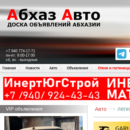
+7 940 774-17-71
пн-пт: 9:00-17:00
сб, вс - выходные
Главная
Новости
Авто
Объявления
Отели и гостиниц
легк
VIP объявления
Авто