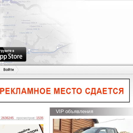
Войти
VIP объявления
:
2636245
просмотров:
1535