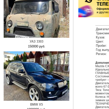
Двигател
Трансми
Кузов:
УАЗ 3303
Цвет:
Пробег:
150000 руб.
Год выпу
Регион:
Дополни
Mazda CX-
Идеально
ГЛАВНЫЕ
Состояние
требует —
Двигатель
всего 67 0
Тяга: Топ
моментом 
Колеса: Н
зимних ши
ТЕХНИЧЕ
BMW X5
Двигатель