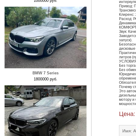
1000000 руб.
интеркуле
Привод: П
Трансмис
Клиренс: 
Расход: Р
Динамика: 
КОМФОРТ
Звук: Кач
Заводится
запуск).

Безопасно
дисковые
Практично
литров (п
УСЛОВИЯ
Без торга
Без обмен
BMW 7 Series
Юридическ
обремене
1800000 руб.
Обязател
Почему ст
Это автом
дизельны
мотору и 
мощности,
Цена:
Имя: 