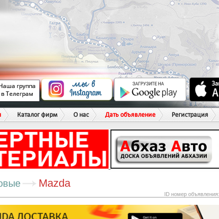
ы
Каталог фирм
О нас
Дать объявление
Регистрация
Mazda
овые
ID номер объявления