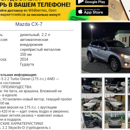
Mazda CX-7
ь:
дизельный, 2.2 л
ссия:
автоматическая
внедорожник
серебристый металлик
150 км
ска:
2014
Гудаута
тельная информация:
5 2.2 Turbo Diesel (175 л.с.) 4WD — 
е состояние

 ПРЕИМУЩЕСТВА:

: Не бита, не крашена. Вложений не 
 в идеале.

: Установлен новый мотор, текущий пробег 
00 км.

овая версия на 175 л.с. с крутящим 
420 Н·м — едет очень бодро и уверенно.

овая летняя резина + комплект новых 
н в подарок.

СКИЕ ХАРАКТЕРИСТИКИ:

: 2.2 Skyactiv-D (турбодизель с 