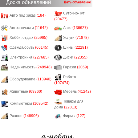
Доска объявлений
Дать объявление
Суточно-Тут
Авто под заказ
(184)
(20477)
Автозапчасти
(11642)
Авто
(136627)
Хобби, отдых
(25965)
Услуги
(71878)
Одежда/обувь
(66145)
Шины
(22291)
Электроника
(227685)
Диски
(22355)
Недвижимость
(249948)
Гаражи
(2069)
Работа
Оборудование
(113940)
(107474)
Животные
(69360)
Мебель
(41242)
Товары для
Компьютеры
(109542)
дома
(22813)
Разное
(148906)
Фирмы
(127)