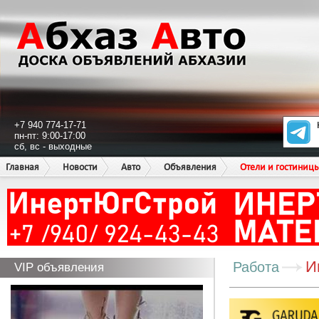
+7 940 774-17-71
пн-пт: 9:00-17:00
сб, вс - выходные
Главная
Новости
Авто
Объявления
Отели и гостиниц
И
Работа
VIP объявления