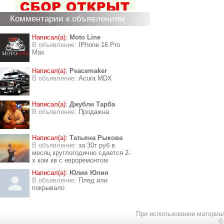
Комментарии к объявлениям
Написал(а):
Moto Line
В объявление:
IPhone 16 Pro
Max
Написал(а):
Peacemaker
В объявление:
Acura MDX
Написал(а):
Джубли Тарба
В объявление:
Продажна
Написал(а):
Татьяна Рыкова
В объявление:
за 30т руб в
месяц круглогодично сдается 2-
х ком кв с евроремонтом
Написал(а):
Юлия Юлия
В объявление:
Плед или
покрывало
При использовании материал