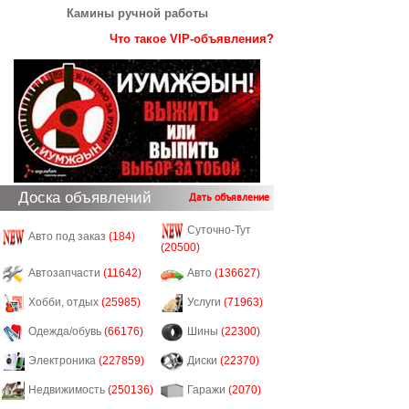
Камины ручной работы
Что такое VIP-объявления?
Доска объявлений
Дать объявление
Суточно-Тут
Авто под заказ
(184)
(20500)
Автозапчасти
(11642)
Авто
(136627)
Хобби, отдых
(25985)
Услуги
(71963)
Одежда/обувь
(66176)
Шины
(22300)
Электроника
(227859)
Диски
(22370)
Недвижимость
(250136)
Гаражи
(2070)