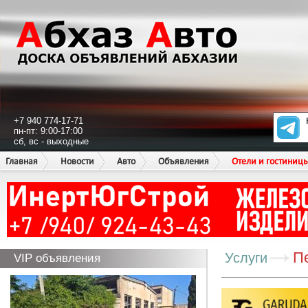
+7 940 774-17-71
пн-пт: 9:00-17:00
сб, вс - выходные
Главная
Новости
Авто
Объявления
Отели и гостиниц
П
Услуги
VIP объявления