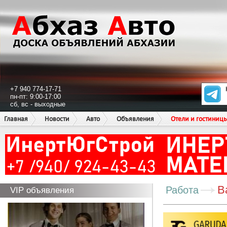
+7 940 774-17-71
пн-пт: 9:00-17:00
сб, вс - выходные
Главная
Новости
Авто
Объявления
Отели и гостиниц
В
Работа
VIP объявления