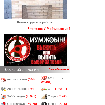
Камины ручной работы
Что такое VIP-объявления?
Доска объявлений
Дать объявление
Суточно-Тут
Авто под заказ
(184)
(20484)
Автозапчасти
(11642)
Авто
(136627)
Хобби, отдых
(25971)
Услуги
(71900)
Одежда/обувь
(66158)
Шины
(22295)