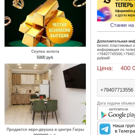
Станки на
Дополнительная ин
бизнес пластиковых ок
информация по телеф
Скупка золота
+79407745500,+79407
5000 руб.
рублей!
Цена: 400 0
+79407713556
Дата подачи объявле
Продается евро-двушка в центре Гагры