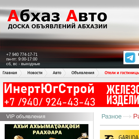
+7 940 774-17-71
пн-пт: 9:00-17:00
сб, вс - выходные
Главная
Новости
Авто
Объявления
Отели и гостиниц
Р
Разное
VIP объявления