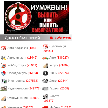
Доска объявлений
Дать объявление
Суточно-Тут
Авто под заказ
(184)
(20451)
Автозапчасти
(11642)
Авто
(136627)
Хобби, отдых
(25949)
Услуги
(71807)
Одежда/обувь
(66123)
Шины
(22274)
Электроника
(227572)
Диски
(22344)
Недвижимость
(249773)
Гаражи
(2068)
Работа
Оборудование
(113899)
(107377)
Животные
(69307)
Мебель
(41225)