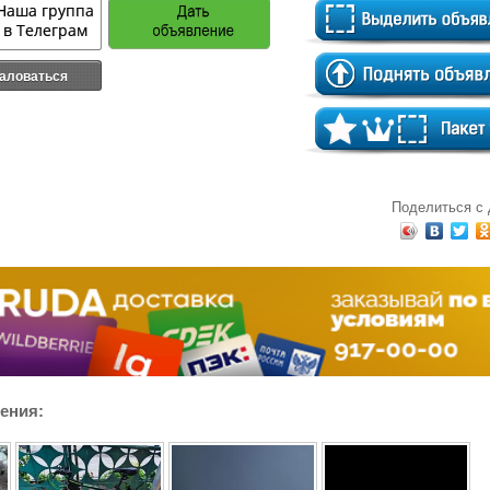
аловаться
Поделиться с
ения: