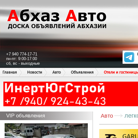
+7 940 774-17-71
пн-пт: 9:00-17:00
сб, вс - выходные
Главная
Новости
Авто
Объявления
Отели и гостиниц
легк
VIP объявления
Авто