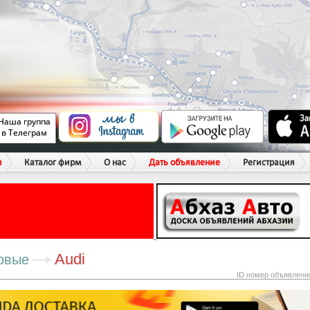
ы
Каталог фирм
О нас
Дать объявление
Регистрация
Audi
овые
ID номер объявлени