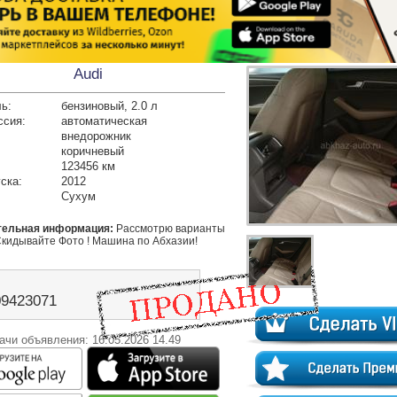
Audi
ь:
бензиновый, 2.0 л
ссия:
автоматическая
внедорожник
коричневый
123456 км
ска:
2012
Сухум
тельная информация:
 Рассмотрю варианты 
Скидывайте Фото ! Машина по Абхазии! 
09423071
ачи объявления: 16.05.2026 14.49