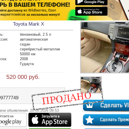
Toyota Mark X
ь:
бензиновый, 2.5 л
ссия:
автоматическая
седан
серебристый металлик
50000 км
ска:
2008
Гудаута
 520 000 руб.
09777749
ачи объявления: 20.05.2026 09.53