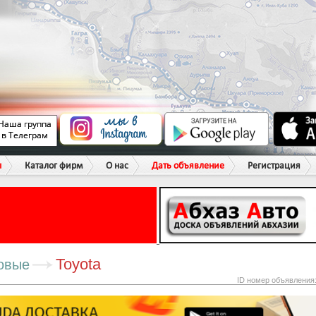
ы
Каталог фирм
О нас
Дать объявление
Регистрация
Toyota
овые
ID номер объявления