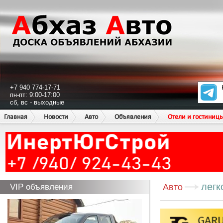
+7 940 774-17-71
пн-пт: 9:00-17:00
сб, вс - выходные
Главная
Новости
Авто
Объявления
Отели и гостиниц
легк
VIP объявления
Авто