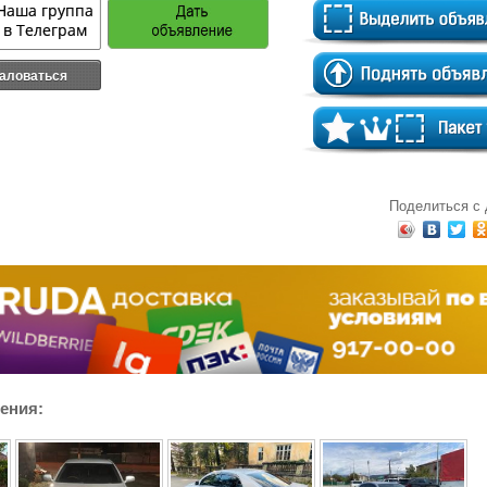
аловаться
Поделиться с
ения: