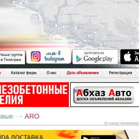
ы
Каталог фирм
О нас
Дать объявление
Регистрация
ARO
овые
ID номер объявления