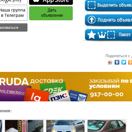
аловаться
Поделиться с
ения: