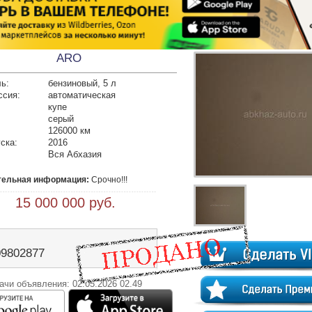
ARO
ь:
бензиновый, 5 л
ссия:
автоматическая
купе
серый
126000 км
ска:
2016
Вся Абхазия
тельная информация:
 Срочно!!!
 15 000 000 руб.
09802877
ачи объявления: 02.05.2026 02.49