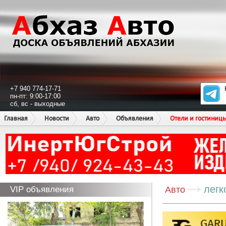
+7 940 774-17-71
пн-пт: 9:00-17:00
сб, вс - выходные
Главная
Новости
Авто
Объявления
Отели и гостиниц
легк
VIP объявления
Авто