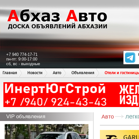
+7 940 774-17-71
пн-пт: 9:00-17:00
сб, вс - выходные
Главная
Новости
Авто
Объявления
Отели и гостиниц
легк
VIP объявления
Авто