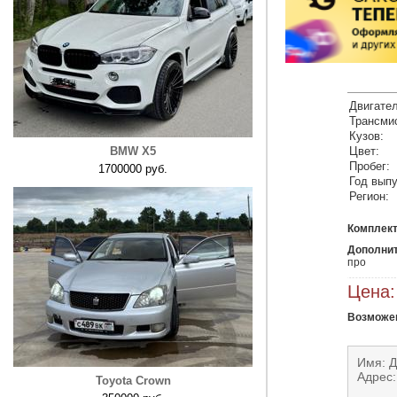
Двигател
Трансми
Кузов:
BMW X5
Цвет:
Пробег:
1700000 руб.
Год выпу
Регион:
Комплект
Дополни
про 
Цена:
Возможен
Имя: 
Адрес:
Toyota Crown