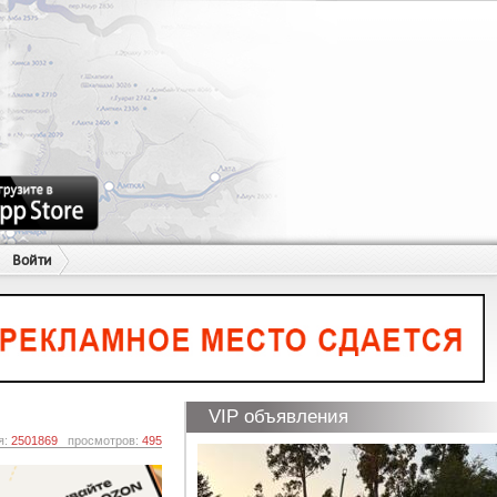
Войти
VIP объявления
я:
2501869
просмотров:
495