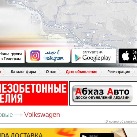
ы
Каталог фирм
О нас
Дать объявление
Регистрация
Volkswagen
овые
ID номер объявлени