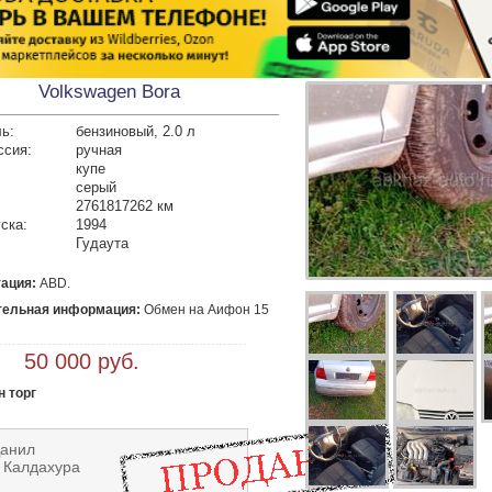
Volkswagen Bora
ь:
бензиновый, 2.0 л
ссия:
ручная
купе
серый
2761817262 км
ска:
1994
Гудаута
ация:
ABD.
тельная информация:
 Обмен на Аифон 15 
 50 000 руб.
 торг
Данил
 Калдахура