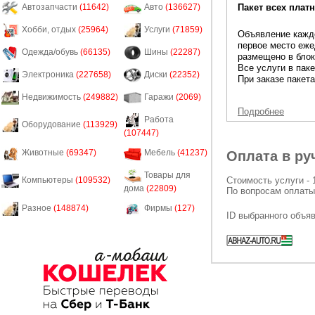
Пакет всех платн
Автозапчасти
(11642)
Авто
(136627)
Хобби, отдых
(25964)
Услуги
(71859)
Объявление каждо
первое место еже
Одежда/обувь
(66135)
Шины
(22287)
размещено в блок
Все услуги в пак
Электроника
(227658)
Диски
(22352)
При заказе пакета
Недвижимость
(249882)
Гаражи
(2069)
Подробнее
Работа
Оборудование
(113929)
(107447)
Животные
(69347)
Мебель
(41237)
Оплата в ру
Товары для
Стоимость услуги - 
Компьютеры
(109532)
дома
(22809)
По вопросам оплаты
Разное
(148874)
Фирмы
(127)
ID выбранного объя