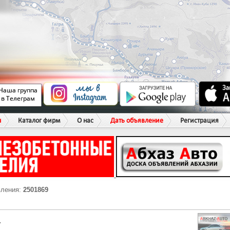
ы
Каталог фирм
О нас
Дать объявление
Регистрация
вления:
2501869
Г