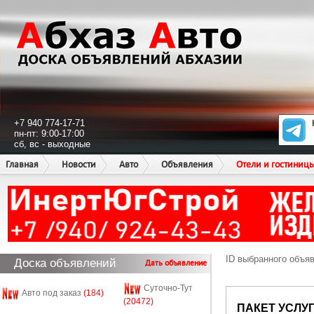
+7 940 774-17-71
пн-пт: 9:00-17:00
сб, вс - выходные
Главная
Новости
Авто
Объявления
Отели и гостиниц
ID выбранного объя
Доска объявлений
Дать объявление
Суточно-Тут
Авто под заказ
(184)
(20472)
ПАКЕТ УСЛУ