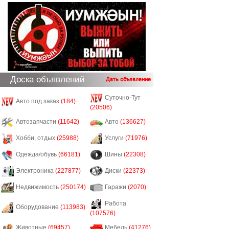
Доска объявлений
Дать объявление
Суточно-Тут
Авто под заказ
(184)
(20506)
Автозапчасти
(11642)
Авто
(136627)
Хобби, отдых
(25988)
Услуги
(71976)
Одежда/обувь
(66181)
Шины
(22308)
Электроника
(227877)
Диски
(22373)
Недвижимость
(250174)
Гаражи
(2070)
Работа
Оборудование
(113983)
(107576)
Животные
(69457)
Мебель
(41276)