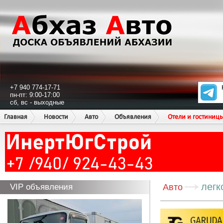
+7 940 774-17-71
пн-пт: 9:00-17:00
сб, вс - выходные
Главная
Новости
Авто
Объявления
Отели и гостиниц
легк
VIP объявления
Авто