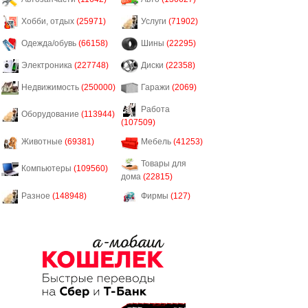
Хобби, отдых
(25971)
Услуги
(71902)
Одежда/обувь
(66158)
Шины
(22295)
Электроника
(227748)
Диски
(22358)
Недвижимость
(250000)
Гаражи
(2069)
Работа
Оборудование
(113944)
(107509)
Животные
(69381)
Мебель
(41253)
Товары для
Компьютеры
(109560)
дома
(22815)
Разное
(148948)
Фирмы
(127)