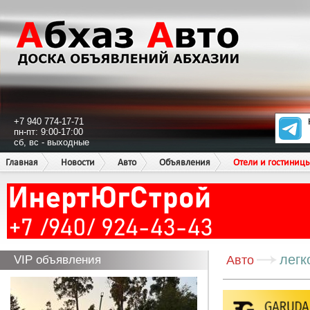
+7 940 774-17-71
пн-пт: 9:00-17:00
сб, вс - выходные
Главная
Новости
Авто
Объявления
Отели и гостиниц
легк
VIP объявления
Авто