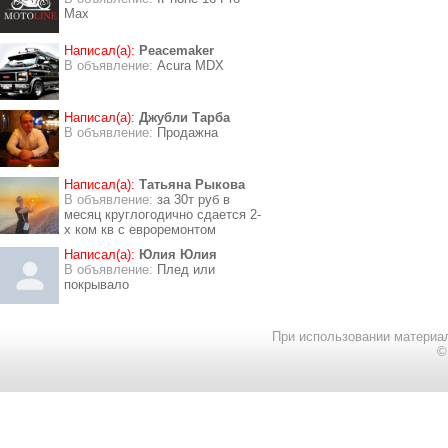
Max
Написал(а):
Peacemaker
В объявление:
Acura MDX
Написал(а):
Джубли Тарба
В объявление:
Продажна
Написал(а):
Татьяна Рыкова
В объявление:
за 30т руб в
месяц круглогодично сдается 2-
х ком кв с евроремонтом
Написал(а):
Юлия Юлия
В объявление:
Плед или
покрывало
При использовании материал