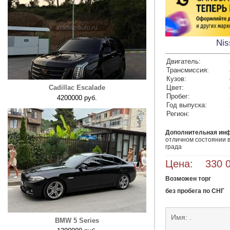
Nis
Двигатель:
Трансмиссия:
Кузов:
Cadillac Escalade
Цвет:
Пробег:
4200000 руб.
Год выпуска:
Регион:
Дополнительная ин
отличном состоянии вс
града 
Цена: 330 0
Возможен торг
без пробега по СНГ
Имя: .
BMW 5 Series