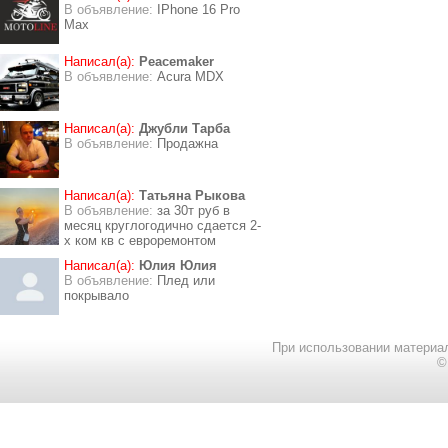
В объявление:
IPhone 16 Pro
Max
Написал(а):
Peacemaker
В объявление:
Acura MDX
Написал(а):
Джубли Тарба
В объявление:
Продажна
Написал(а):
Татьяна Рыкова
В объявление:
за 30т руб в
месяц круглогодично сдается 2-
х ком кв с евроремонтом
Написал(а):
Юлия Юлия
В объявление:
Плед или
покрывало
При использовании материал