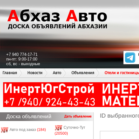
+7 940 774-17-71
пн-пт: 9:00-17:00
сб, вс - выходные
Главная
Новости
Авто
Объявления
Отели и гостиниц
ID выбранног
Доска объявлений
Дать объявление
Суточно-Тут
Авто под заказ
(184)
(20500)