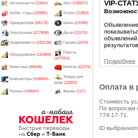
VIP-СТАТ
Автозапчасти
(11642)
Авто
(136627)
Возможност
Хобби, отдых
(25985)
Услуги
(71963)
Одежда/обувь
(66176)
Шины
(22300)
Объявление 
показыватьс
Электроника
(227859)
Диски
(22370)
объявлений
Недвижимость
(250136)
Гаражи
(2070)
результатов
Работа
Оборудование
(113966)
(107563)
Подробнее
Животные
(69446)
Мебель
(41270)
Товары для
Компьютеры
(109604)
дома
(22822)
Оплата в
Разное
(149047)
Фирмы
(127)
Стоимость усл
По вопросам 
774-17-71.
ID выбранног