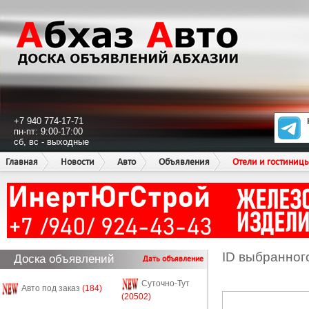
+7 940 774-17-71
пн-пт: 9:00-17:00
сб, вс - выходные
Главная
Новости
Авто
Объявления
Отели и гостиниц
ID выбранног
Доска объявлений
Дать объявление
Суточно-Тут
Авто под заказ
(184)
(20502)