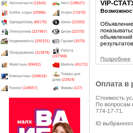
VIP-СТАТ
Автозапчасти
(11642)
Авто
(136627)
Возможност
Хобби, отдых
(25986)
Услуги
(71970)
Одежда/обувь
(66176)
Шины
(22303)
Объявление 
показыватьс
Электроника
(227867)
Диски
(22370)
объявлений
Недвижимость
(250151)
Гаражи
(2070)
результатов
Работа
Оборудование
(113978)
(107568)
Подробнее
Животные
(69452)
Мебель
(41272)
Товары для
Компьютеры
(109616)
дома
(22824)
Оплата в
Разное
(149057)
Фирмы
(127)
Стоимость усл
По вопросам 
774-17-71.
ID выбранног