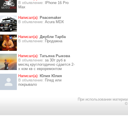
В объявление:
IPhone 16 Pro
Max
Написал(а):
Peacemaker
В объявление:
Acura MDX
Написал(а):
Джубли Тарба
В объявление:
Продажна
Написал(а):
Татьяна Рыкова
В объявление:
за 30т руб в
месяц круглогодично сдается 2-
х ком кв с евроремонтом
Написал(а):
Юлия Юлия
В объявление:
Плед или
покрывало
При использовании материал