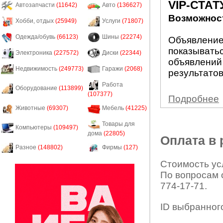
VIP-СТАТ
Автозапчасти
(11642)
Авто
(136627)
Возможност
Хобби, отдых
(25949)
Услуги
(71807)
Одежда/обувь
(66123)
Шины
(22274)
Объявление 
показыватьс
Электроника
(227572)
Диски
(22344)
объявлений
Недвижимость
(249773)
Гаражи
(2068)
результатов
Работа
Оборудование
(113899)
(107377)
Подробнее
Животные
(69307)
Мебель
(41225)
Товары для
Компьютеры
(109497)
дома
(22805)
Оплата в
Разное
(148802)
Фирмы
(127)
Стоимость усл
По вопросам 
774-17-71.
ID выбранног