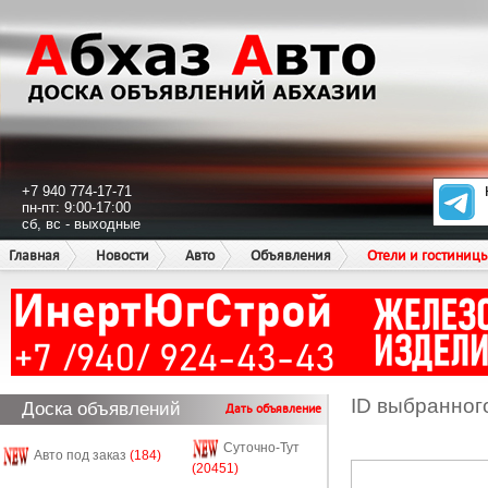
+7 940 774-17-71
пн-пт: 9:00-17:00
сб, вс - выходные
Главная
Новости
Авто
Объявления
Отели и гостиниц
ID выбранног
Доска объявлений
Дать объявление
Суточно-Тут
Авто под заказ
(184)
(20451)