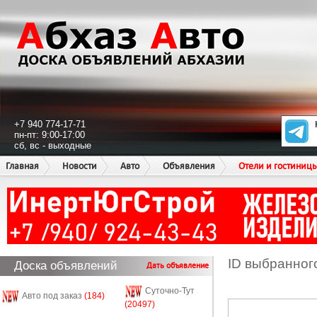
+7 940 774-17-71
пн-пт: 9:00-17:00
сб, вс - выходные
Главная
Новости
Авто
Объявления
Отели и гостиниц
ID выбранног
Доска объявлений
Дать объявление
Суточно-Тут
Авто под заказ
(184)
(20497)