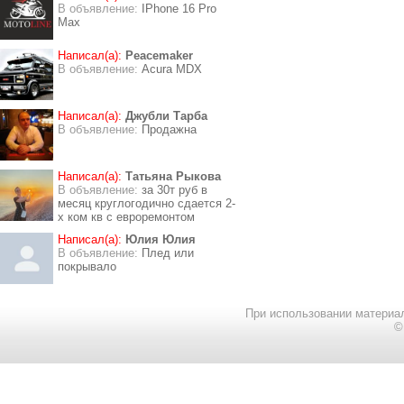
В объявление:
IPhone 16 Pro
Max
Написал(а):
Peacemaker
В объявление:
Acura MDX
Написал(а):
Джубли Тарба
В объявление:
Продажна
Написал(а):
Татьяна Рыкова
В объявление:
за 30т руб в
месяц круглогодично сдается 2-
х ком кв с евроремонтом
Написал(а):
Юлия Юлия
В объявление:
Плед или
покрывало
При использовании материал