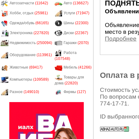
ПОДНЯТЬ
Автозапчасти
(11642)
Авто
(136627)
Объявление
Хобби, отдых
(25981)
Услуги
(71947)
Одежда/обувь
(66165)
Шины
(22300)
Объявление
место в рез
Электроника
(227820)
Диски
(22367)
Подробнее
Недвижимость
(250094)
Гаражи
(2070)
Работа
Оборудование
(113961)
(107548)
Животные
(69417)
Мебель
(41266)
Оплата в
Товары для
Компьютеры
(109589)
дома
(22820)
Стоимость усл
Разное
(149010)
Фирмы
(127)
По вопросам 
774-17-71.
ID выбранног