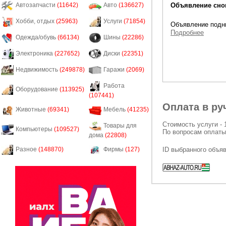
Объявление снов
Автозапчасти
(11642)
Авто
(136627)
Хобби, отдых
(25963)
Услуги
(71854)
Объявление подни
Подробнее
Одежда/обувь
(66134)
Шины
(22286)
Электроника
(227652)
Диски
(22351)
Недвижимость
(249878)
Гаражи
(2069)
Работа
Оборудование
(113925)
(107441)
Оплата в ру
Животные
(69341)
Мебель
(41235)
Стоимость услуги - 
Товары для
Компьютеры
(109527)
По вопросам оплаты
дома
(22808)
ID выбранного объя
Разное
(148870)
Фирмы
(127)