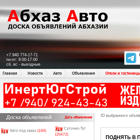
+7 940 774-17-71
пн-пт: 9:00-17:00
сб, вс - выходные
Главная
Новости
Авто
Объявления
Отели и гостиниц
ID выбранного объя
Доска объявлений
Дать объявление
Суточно-Тут
Авто под заказ
(184)
(20472)
ПОДНЯТЬ В 