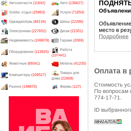
ПОДНЯТЬ
Автозапчасти
(11642)
Авто
(136627)
Объявление
Хобби, отдых
(25963)
Услуги
(71854)
Одежда/обувь
(66134)
Шины
(22286)
Объявление
место в рез
Электроника
(227652)
Диски
(22351)
Подробнее
Недвижимость
(249878)
Гаражи
(2069)
Работа
Оборудование
(113925)
(107441)
Животные
(69341)
Мебель
(41235)
Оплата в
Товары для
Компьютеры
(109527)
дома
(22808)
Стоимость усл
Разное
(148870)
Фирмы
(127)
По вопросам 
774-17-71.
ID выбранног