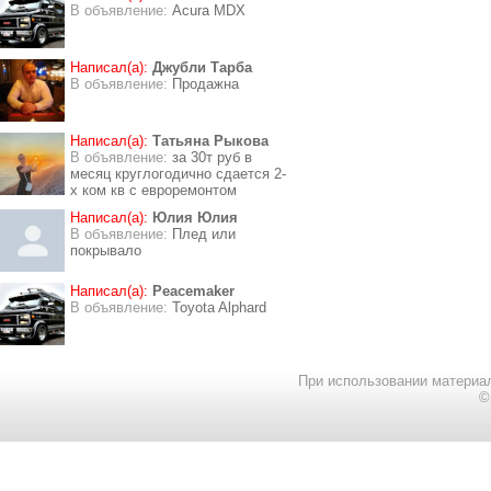
В объявление:
Acura MDX
Написал(а):
Джубли Тарба
В объявление:
Продажна
Написал(а):
Татьяна Рыкова
В объявление:
за 30т руб в
месяц круглогодично сдается 2-
х ком кв с евроремонтом
Написал(а):
Юлия Юлия
В объявление:
Плед или
покрывало
Написал(а):
Peacemaker
В объявление:
Toyota Alphard
При использовании материал