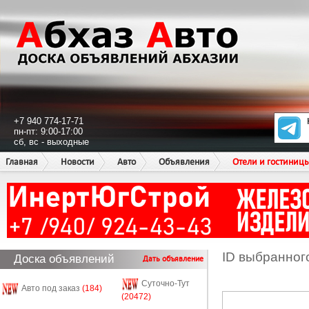
+7 940 774-17-71
пн-пт: 9:00-17:00
сб, вс - выходные
Главная
Новости
Авто
Объявления
Отели и гостиниц
ID выбранног
Доска объявлений
Дать объявление
Суточно-Тут
Авто под заказ
(184)
(20472)