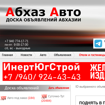
+7 940 774-17-71
пн-пт: 9:00-17:00
сб, вс - выходные
Главная
Новости
Авто
Объявления
Отели и гостиниц
ID выбранного объя
Доска объявлений
Дать объявление
Суточно-Тут
Авто под заказ
(184)
(20484)
ПОДНЯТЬ В 