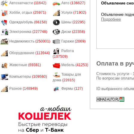
Объявление снов
Автозапчасти
(11642)
Авто
(136627)
Хобби, отдых
(25971)
Услуги
(71902)
Объявление подни
Подробнее
Одежда/обувь
(66158)
Шины
(22295)
Электроника
(227748)
Диски
(22358)
Недвижимость
(250001)
Гаражи
(2069)
Работа
Оборудование
(113944)
(107509)
Оплата в ру
Животные
(69381)
Мебель
(41253)
Стоимость услуги - 
Товары для
Компьютеры
(109560)
По вопросам оплаты
дома
(22815)
ID выбранного объя
Разное
(148949)
Фирмы
(127)